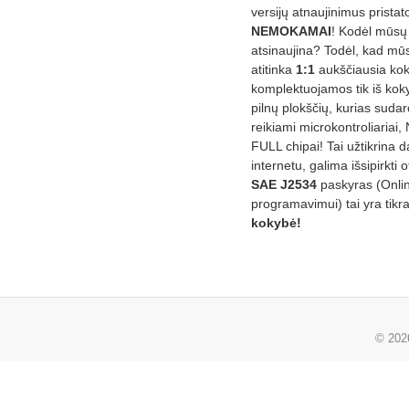
versijų atnaujinimus prista
NEMOKAMAI
! Kodėl mūsų 
atsinaujina? Todėl, kad mū
atitinka
1:1
aukščiausia ko
komplektuojamos tik iš kok
pilnų plokščių, kurias sudar
reikiami microkontroliariai,
FULL chipai! Tai užtikrina 
internetu, galima išsipirkti o
SAE J2534
paskyras (Onli
programavimui) tai yra tikr
kokybė!
© 20