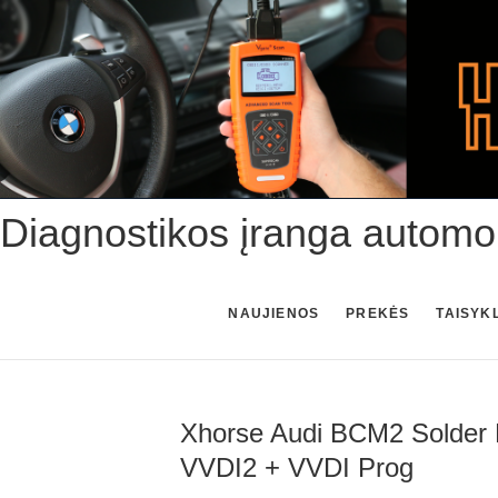
Skip
to
content
Diagnostikos įranga automo
NAUJIENOS
PREKĖS
TAISYK
Xhorse Audi BCM2 Solder Fr
VVDI2 + VVDI Prog