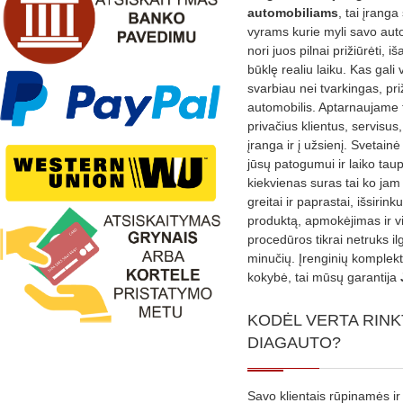
automobiliams
, tai įranga 
vyrams kurie myli savo aut
nori juos pilnai prižiūrėti, iš
būklę realiu laiku. Kas gali 
svarbiau nei tvarkingas, pri
automobilis. Aptarnaujame 
privačius klientus, servisus
įranga ir į užsienį. Svetain
jūsų patogumui ir laiko tau
kiekvienas suras tai ko jam 
greitai ir paprastai, išsirin
produktą, apmokėjimas ir v
procedūros tikrai netruks il
minučių. Įrenginių komplekta
kokybė, tai mūsų garantija
KODĖL VERTA RINK
DIAGAUTO?
Savo klientais rūpinamės ir