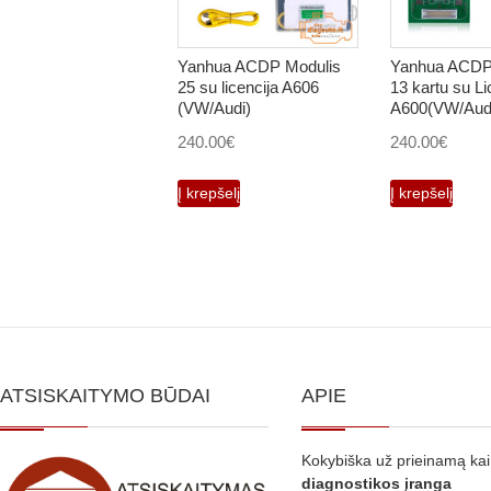
Yanhua ACDP Modulis
Yanhua ACDP
25 su licencija A606
13 kartu su Li
(VW/Audi)
A600(VW/Aud
240.00
€
240.00
€
Į krepšelį
Į krepšelį
ATSISKAITYMO BŪDAI
APIE
Kokybiška už prieinamą ka
diagnostikos
įranga