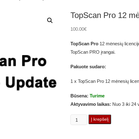
TopScan Pro 12 mėn
100.00
€
TopScan Pro
12 mėnesių licencij
TopScan PRO įrangai.
Pakuote sudaro:
1 x TopScan Pro 12 mėnesių licen
Būsena:
Turime
Aktyvavimo laikas:
Nuo 3 iki 24 
produkto
Į krepšelį
kiekis:
TopScan