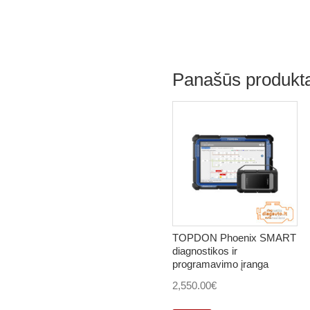
Panašūs produkta
TOPDON Phoenix SMART
diagnostikos ir
programavimo įranga
2,550.00
€