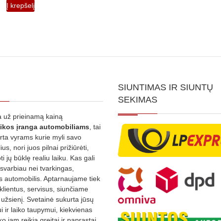
Į krepšelį
SIUNTIMAS IR SIUNTŲ
SEKIMAS
 už prieinamą kainą
ikos
įranga automobiliams
, tai
irta vyrams kurie myli savo
us, nori juos pilnai prižiūrėti,
ti jų būklę realiu laiku. Kas gali
 svarbiau nei tvarkingas,
as automobilis. Aptarnaujame tiek
 klientus, servisus, siunčiame
į užsienį. Svetainė sukurta jūsų
 ir laiko taupymui, kiekvienas
ko jam reikia greitai ir paprastai,