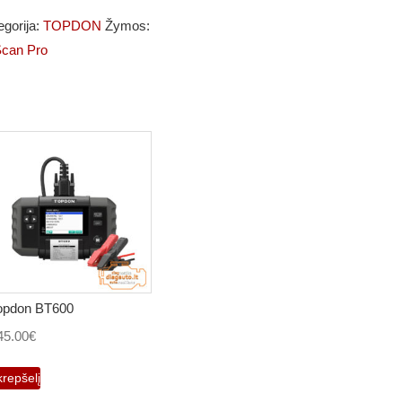
egorija:
TOPDON
Žymos:
can Pro
opdon BT600
45.00
€
krepšelį