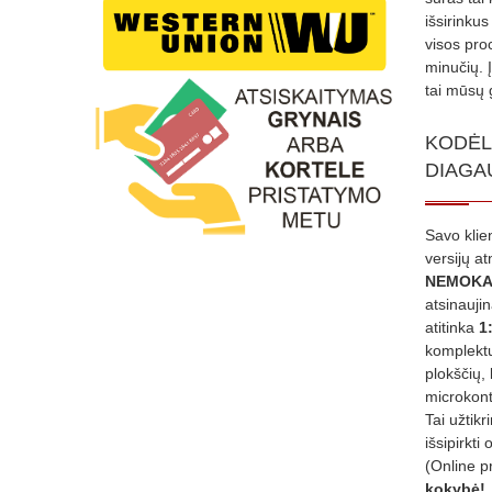
išsirinku
visos proc
minučių. 
tai mūsų 
KODĖL
DIAGA
Savo klie
versijų a
NEMOKA
atsinauji
atitinka
1
komplektu
plokščių, 
microkont
Tai užtik
išsipirkti 
(Online p
kokybė!