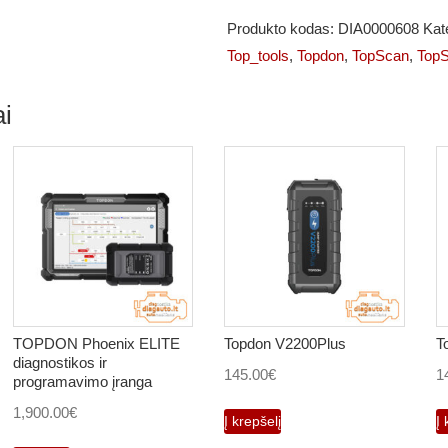
Pro
Produkto kodas:
DIA0000608
Kat
12
Top_tools
,
Topdon
,
TopScan
,
TopS
mėnesių
licencija
i
TOPDON Phoenix ELITE
Topdon V2200Plus
T
diagnostikos ir
145.00
€
1
programavimo įranga
1,900.00
€
Į krepšelį
Į 