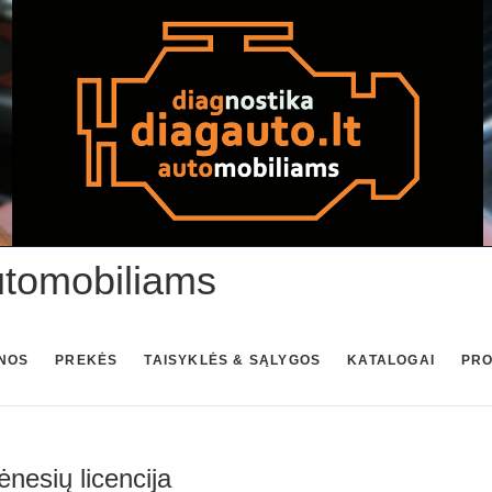
utomobiliams
NOS
PREKĖS
TAISYKLĖS & SĄLYGOS
KATALOGAI
PR
nesių licencija