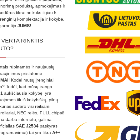
s norimą produktą, apmokėjimas ir
edūros tikrai netruks ilgiau 5
Įrenginių komplektacija ir kokybė,
garantija
JUMS!
 VERTA RINKTIS
UTO?
ntais rūpinamės ir naujausių
tnaujinimus pristatome
MAI
! Kodėl mūsų įrenginiai
na? Todėl, kad mūsų įranga
:1
aukščiausia kokybę yra
ojamos tik iš kokybiškų, pilnų
kurias sudaro visi reikiami
roliariai, NEC relės, FULL chipai!
rina darba internetu, galima
oficialias
SAE J2534
paskyras
rogramavimui) tai yra tikra
A++