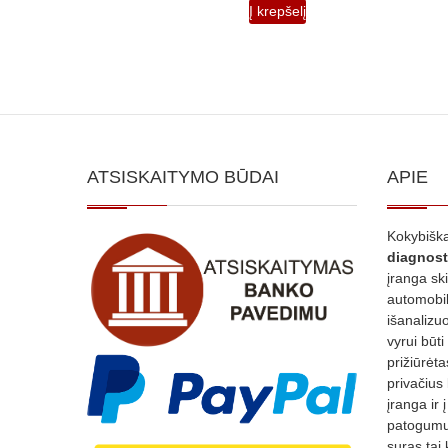
Į krepšelį
ATSISKAITYMO BŪDAI
APIE
Kokybiška
diagnost
įranga sk
automobili
išanalizuo
vyrui būti
prižiūrėt
privačius
įranga ir 
patogumui
suras tai 