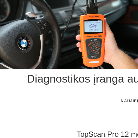
Skip
to
content
Diagnostikos įranga a
NAUJIE
TopScan Pro 12 mė