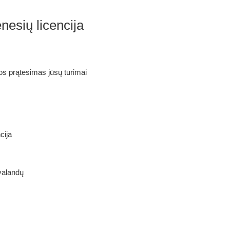
esių licencija
os prątesimas jūsų turimai
cija
valandų