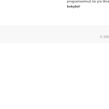
programavimui) tai yra tikr
kokybė!
© 20