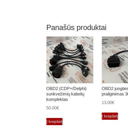
Panašūs produktai
OBD2 (CDP+/Delphi)
OBD2 jungtie
sunkvežimių kabelių
prailginimas
komplektas
13.00
€
50.00
€
Į krepšelį
Į krepšelį