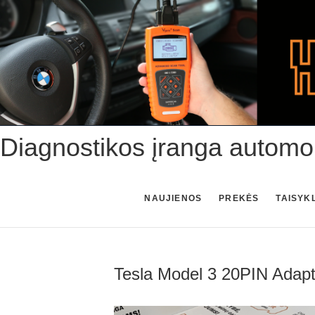
Skip
to
content
Diagnostikos įranga automo
NAUJIENOS
PREKĖS
TAISYK
Tesla Model 3 20PIN Adapt