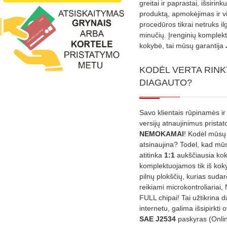
greitai ir paprastai, išsirin
produktą, apmokėjimas ir v
procedūros tikrai netruks il
minučių. Įrenginių komplekta
kokybė, tai mūsų garantija
KODĖL VERTA RINK
DIAGAUTO?
Savo klientais rūpinamės ir
versijų atnaujinimus prista
NEMOKAMAI
! Kodėl mūsų 
atsinaujina? Todėl, kad mū
atitinka
1:1
aukščiausia ko
komplektuojamos tik iš kok
pilnų plokščių, kurias sudar
reikiami microkontroliariai,
FULL chipai! Tai užtikrina 
internetu, galima išsipirkti o
SAE J2534
paskyras (Onli