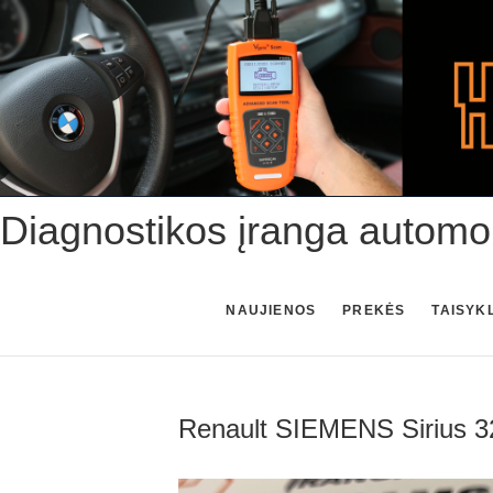
Skip
to
content
Diagnostikos įranga automo
NAUJIENOS
PREKĖS
TAISYK
Renault SIEMENS Sirius 3