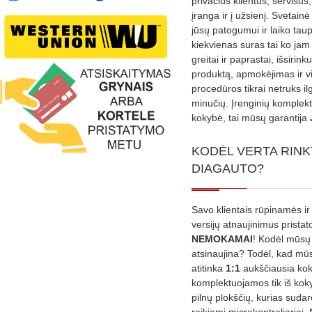
privačius klientus, servisus
įranga ir į užsienį. Svetain
jūsų patogumui ir laiko tau
kiekvienas suras tai ko jam 
greitai ir paprastai, išsirin
produktą, apmokėjimas ir v
procedūros tikrai netruks il
minučių. Įrenginių komplekta
kokybė, tai mūsų garantija
KODĖL VERTA RINK
DIAGAUTO?
Savo klientais rūpinamės ir
versijų atnaujinimus prista
NEMOKAMAI
! Kodėl mūsų 
atsinaujina? Todėl, kad mū
atitinka
1:1
aukščiausia ko
komplektuojamos tik iš kok
pilnų plokščių, kurias sudar
reikiami microkontroliariai,