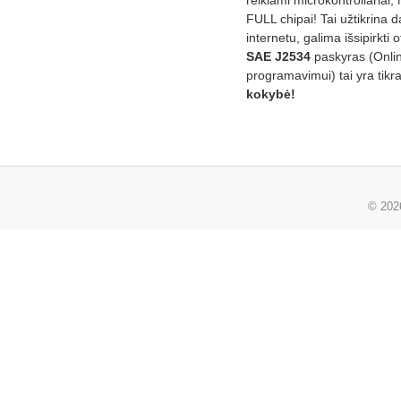
FULL chipai! Tai užtikrina 
internetu, galima išsipirkti o
SAE J2534
paskyras (Onli
programavimui) tai yra tikr
kokybė!
© 20