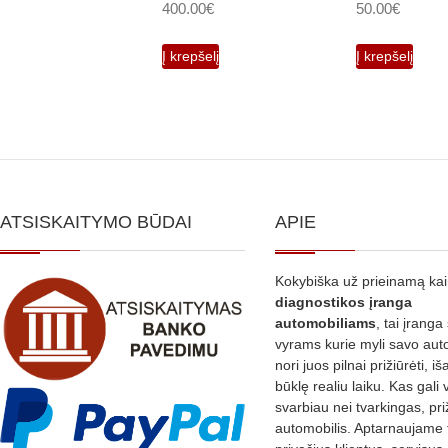
400.00
€
50.00
€
Į krepšelį
Į krepšelį
ATSISKAITYMO BŪDAI
APIE
Kokybiška už prieinamą ka
diagnostikos
įranga
automobiliams
, tai įranga 
vyrams kurie myli savo aut
nori juos pilnai prižiūrėti, iš
būklę realiu laiku. Kas gali 
svarbiau nei tvarkingas, pri
automobilis. Aptarnaujame 