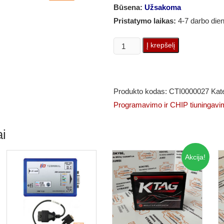
Būsena:
Užsakoma
Pristatymo laikas:
4-7 darbo die
produkto
Į krepšelį
kiekis:
Mercedes-
Benz
Produkto kodas:
CTI0000027
Kat
simuliatorius
Programavimo ir CHIP tiuningavi
skirtas
W211/W209,
i
ELV
ECU,
Akcija!
Dėžės,
Skydelio,
Naujiems
EIS
204/212/166/164