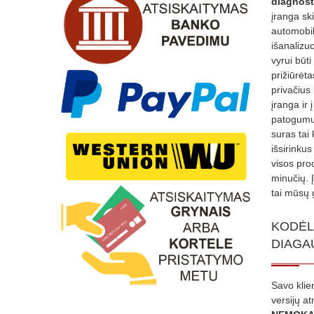
diagnost
įranga sk
automobili
išanalizuo
vyrui būti
prižiūrėt
privačius
įranga ir 
patogumui
suras tai 
išsirinku
visos proc
minučių. 
tai mūsų 
KODĖL
DIAGA
Savo klie
versijų a