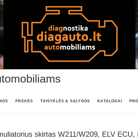
utomobiliams
NOS
PREKĖS
TAISYKLĖS & SĄLYGOS
KATALOGAI
PR
uliatorius skirtas W211/W209, ELV ECU,