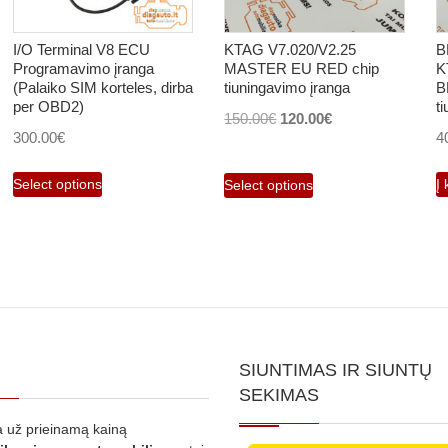
I/O Terminal V8 ECU
KTAG V7.020/V2.25
B
Programavimo įranga
MASTER EU RED chip
K
(Palaiko SIM korteles, dirba
tiuningavimo įranga
B
per OBD2)
t
Original
Current
150.00
€
120.00
€
300.00
€
4
price
price
was:
is:
Select options
Į 
Select options
150.00€.
120.00€.
SIUNTIMAS IR SIUNTŲ
SEKIMAS
 už prieinamą kainą