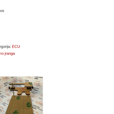
nos
egorija:
ECU
mo įranga