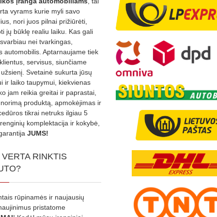
ikos
įranga automobiliams
, tai
irta vyrams kurie myli savo
us, nori juos pilnai prižiūrėti,
ti jų būklę realiu laiku. Kas gali
 svarbiau nei tvarkingas,
as automobilis. Aptarnaujame tiek
 klientus, servisus, siunčiame
į užsienį. Svetainė sukurta jūsų
 ir laiko taupymui, kiekvienas
ko jam reikia greitai ir paprastai,
s norimą produktą, apmokėjimas ir
edūros tikrai netruks ilgiau 5
Įrenginių komplektacija ir kokybė,
garantija
JUMS!
 VERTA RINKTIS
UTO?
ntais rūpinamės ir naujausių
tnaujinimus pristatome