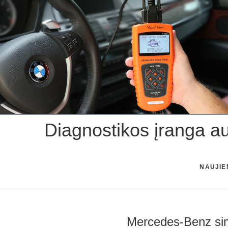
Skip
to
content
Diagnostikos įranga a
NAUJIE
Mercedes-Benz sim