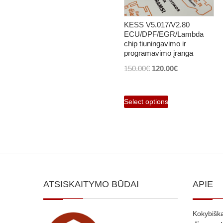
KESS V5.017/V2.80
ECU/DPF/EGR/Lambda
chip tiuningavimo ir
programavimo įranga
Original
Current
150.00
€
120.00
€
price
price
was:
is:
Select options
150.00€.
120.00€.
ATSISKAITYMO BŪDAI
APIE
Kokybiška