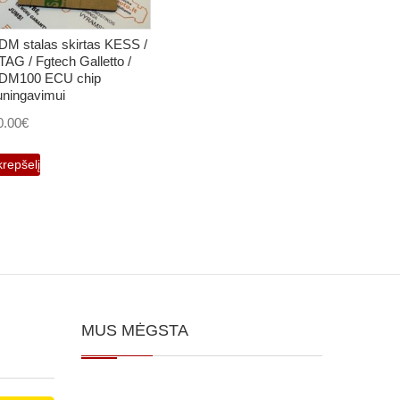
DM stalas skirtas KESS /
TAG / Fgtech Galletto /
DM100 ECU chip
iuningavimui
0.00
€
krepšelį
MUS MĖGSTA