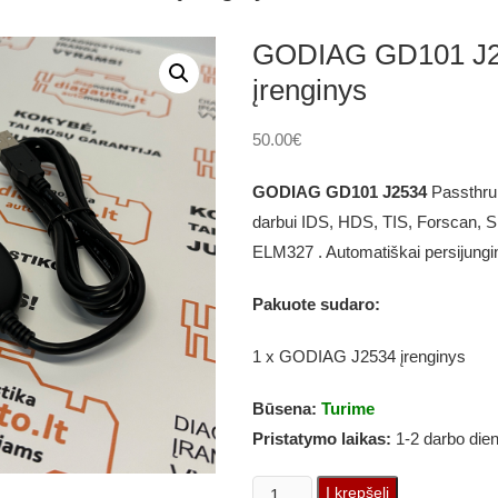
GODIAG GD101 J2
įrenginys
50.00
€
GODIAG GD101 J2534
Passthru 
darbui IDS, HDS, TIS, Forscan,
ELM327 . Automatiškai persijungi
Pakuote sudaro:
1 x GODIAG J2534 įrenginys
Būsena:
Turime
Pristatymo laikas:
1-2 darbo die
produkto
Į krepšelį