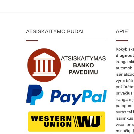
ATSISKAITYMO BŪDAI
APIE
Kokybiška
diagnost
įranga sk
automobili
išanalizuo
vyrui būti
prižiūrėt
privačius
įranga ir 
patogumui
suras tai 
išsirinku
visos proc
minučių. 