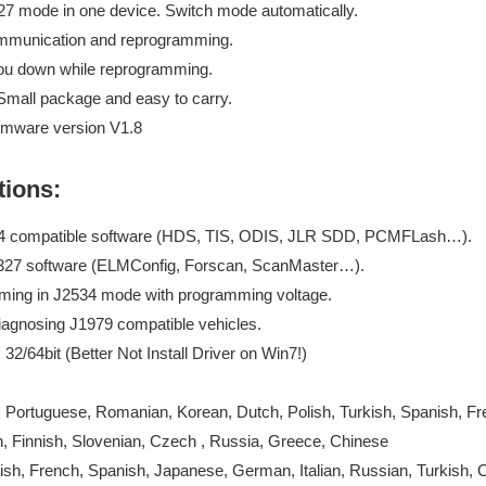
 mode in one device. Switch mode automatically.
mmunication and reprogramming.
 you down while reprogramming.
Small package and easy to carry.
irmware version V1.8
tions:
534 compatible software (HDS, TIS, ODIS, JLR SDD, PCMFLash…).
M327 software (ELMConfig, Forscan, ScanMaster…).
ing in J2534 mode with programming voltage.
diagnosing J1979 compatible vehicles.
2/64bit (Better Not Install Driver on Win7!)
Portuguese, Romanian, Korean, Dutch, Polish, Turkish, Spanish, Fren
 Finnish, Slovenian, Czech , Russia, Greece, Chinese
lish, French, Spanish, Japanese, German, Italian, Russian, Turkish, 