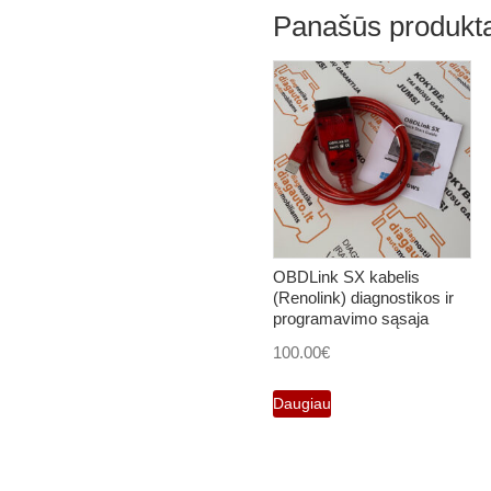
Panašūs produkta
OBDLink SX kabelis
(Renolink) diagnostikos ir
programavimo sąsaja
100.00
€
Daugiau