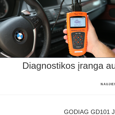
Skip
to
content
Diagnostikos įranga a
NAUJIE
GODIAG GD101 J25