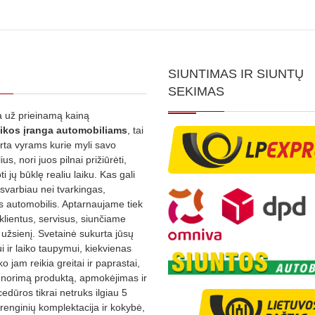
SIUNTIMAS IR SIUNTŲ
SEKIMAS
 už prieinamą kainą
ikos
įranga automobiliams
, tai
irta vyrams kurie myli savo
us, nori juos pilnai prižiūrėti,
ti jų būklę realiu laiku. Kas gali
 svarbiau nei tvarkingas,
as automobilis. Aptarnaujame tiek
 klientus, servisus, siunčiame
į užsienį. Svetainė sukurta jūsų
 ir laiko taupymui, kiekvienas
ko jam reikia greitai ir paprastai,
s norimą produktą, apmokėjimas ir
edūros tikrai netruks ilgiau 5
Įrenginių komplektacija ir kokybė,