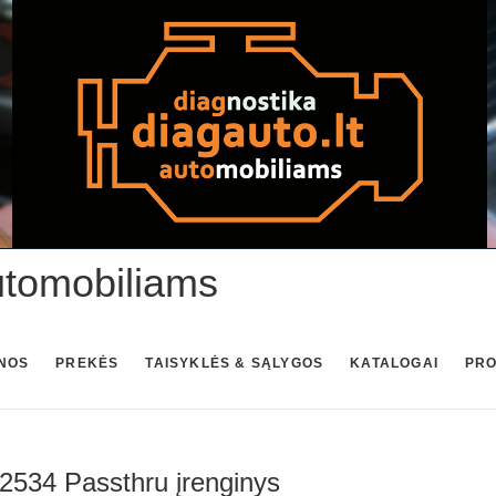
utomobiliams
NOS
PREKĖS
TAISYKLĖS & SĄLYGOS
KATALOGAI
PR
34 Passthru įrenginys