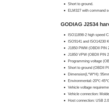
Short to ground.
ELM327 with command set
GODIAG J2534 hard
ISO11898-2 high speed C
ISO9141 and ISO14230 K l
J1850 PWM (OBDII PIN 2
J1850 VPW (OBDII PIN 2
Programming voltage (OBD
Short to ground (OBDII PI
Dimension(L*W*H): 9
Environmental:-20℃-45
Vehicle voltage requirem
Vehicle connection: Mol
Host connection: USB 2.0