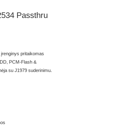
534 Passthru
įrenginys pritaikomas
 SDD, PCM-Flash &
nėja su J1979 suderinimu.
nos