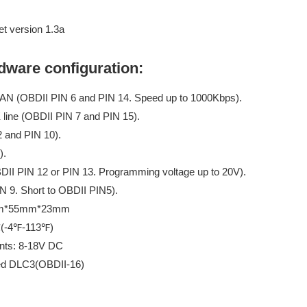
 version 1.3a
ware configuration:
AN (OBDII PIN 6 and PIN 14. Speed up to 1000Kbps).
ine (OBDII PIN 7 and PIN 15).
 and PIN 10).
).
II PIN 12 or PIN 13. Programming voltage up to 20V).
N 9. Short to OBDII PIN5).
5mm*55mm*23mm
℃(-4℉-113℉)
ents: 8-18V DC
ded DLC3(OBDII-16)