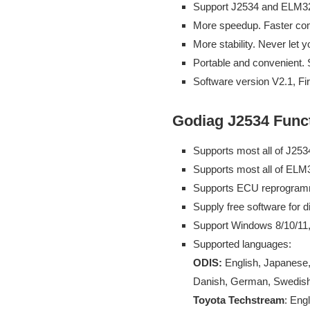
Support J2534 and ELM327
More speedup. Faster co
More stability. Never let
Portable and convenient. 
Software version V2.1, F
Godiag J2534 Func
Supports most all of J2
Supports most all of EL
Supports ECU reprogramm
Supply free software for 
Support Windows 8/10/11, 3
Supported languages:
ODIS:
English, Japanese, 
Danish, German, Swedish,
Toyota Techstream
: Eng