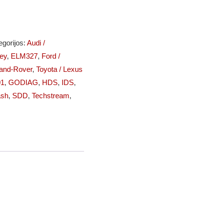
egorijos:
Audi /
ley
,
ELM327
,
Ford /
Land-Rover
,
Toyota / Lexus
1
,
GODIAG
,
HDS
,
IDS
,
ash
,
SDD
,
Techstream
,