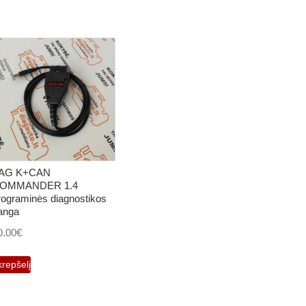
AG K+CAN
OMMANDER 1.4
rograminės diagnostikos
ranga
0.00
€
krepšelį