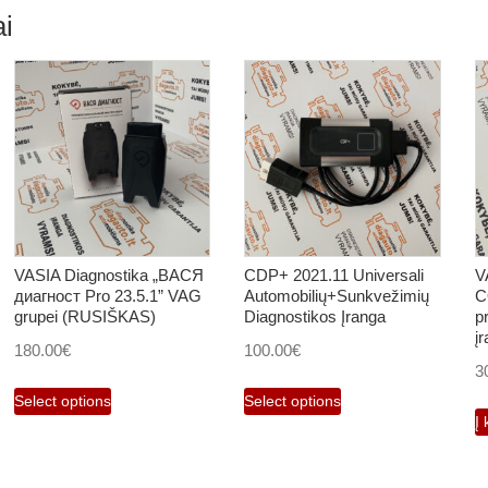
i
VASIA Diagnostika „ВАСЯ
CDP+ 2021.11 Universali
V
диагност Pro 23.5.1” VAG
Automobilių+Sunkvežimių
C
grupei (RUSIŠKAS)
Diagnostikos Įranga
p
į
180.00
€
100.00
€
3
Select options
Select options
Į 