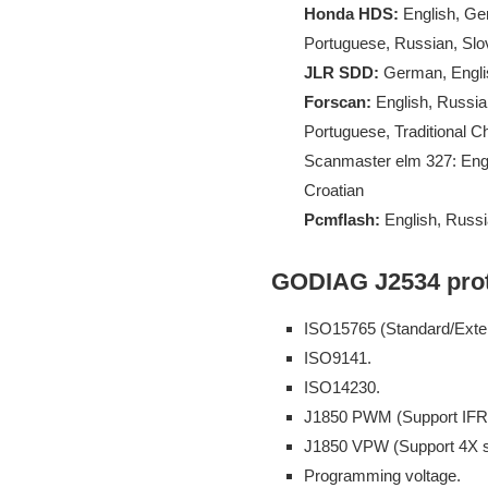
Honda HDS:
English, Ger
Portuguese, Russian, Slo
JLR SDD:
German, Englis
Forscan:
English, Russian
Portuguese, Traditional C
Scanmaster elm 327: Engli
Croatian
Pcmflash:
English, Russ
GODIAG J2534 proto
ISO15765 (Standard/Exte
ISO9141.
ISO14230.
J1850 PWM (Support IFR
J1850 VPW (Support 4X 
Programming voltage.