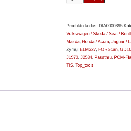
kiekis:
GODIAG
GD101
Produkto kodas:
DIA0000395
Kat
J2534
Volkswagen / Skoda / Seat / Bent
Passthru
Mazda
,
Honda / Acura
,
Jaguar / 
įrenginys
Žymų:
ELM327
,
FORScan
,
GD10
J1979
,
J2534
,
Passthru
,
PCM-Fl
TIS
,
Top_tools