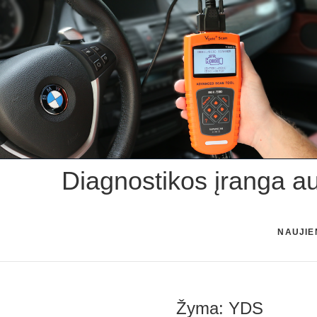
Skip
to
content
Diagnostikos įranga a
NAUJIE
Žyma:
YDS