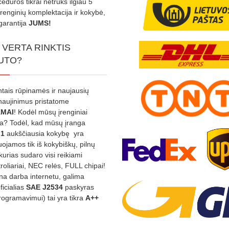
edūros tikrai netruks ilgiau 5
Įrenginių komplektacija ir kokybė,
garantija
JUMS!
 VERTA RINKTIS
UTO?
ntais rūpinamės ir naujausių
tnaujinimus pristatome
MAI
! Kodėl mūsų įrenginiai
na? Todėl, kad mūsų įranga
:1
aukščiausia kokybę yra
ojamos tik iš kokybiškų, pilnų
kurias sudaro visi reikiami
roliariai, NEC relės, FULL chipai!
rina darba internetu, galima
oficialias
SAE J2534
paskyras
rogramavimui) tai yra tikra
A++