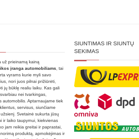
SIUNTIMAS IR SIUNTŲ
SEKIMAS
 už prieinamą kainą
ikos
įranga automobiliams
, tai
irta vyrams kurie myli savo
us, nori juos pilnai prižiūrėti,
ti jų būklę realiu laiku. Kas gali
 svarbiau nei tvarkingas,
as automobilis. Aptarnaujame tiek
 klientus, servisus, siunčiame
į užsienį. Svetainė sukurta jūsų
 ir laiko taupymui, kiekvienas
ko jam reikia greitai ir paprastai,
s norimą produktą, apmokėjimas ir