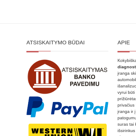
ATSISKAITYMO BŪDAI
APIE
Kokybiška
diagnost
įranga sk
automobili
išanalizuo
vyrui būti
prižiūrėt
privačius
įranga ir 
patogumui
suras tai 
išsirinku