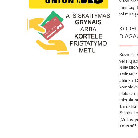
visos proc
minučių. 
tai mūsų 
KODĖL
DIAGA
Savo klie
versijų a
NEMOKA
atsinauji
atitinka
1
komplektu
plokščių, 
microkont
Tai užtik
išsipirkti 
(Online p
kokybė!