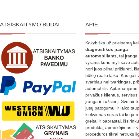
ATSISKAITYMO BŪDAI
APIE
Kokybiška už prieinamą ka
diagnostikos
įranga
automobiliams
, tai įranga 
vyrams kurie myli savo aut
nori juos pilnai prižiūrėti, iš
būklę realiu laiku. Kas gali 
svarbiau nei tvarkingas, pri
automobilis. Aptarnaujame 
privačius klientus, servisus
įranga ir į užsienį. Svetain
jūsų patogumui ir laiko tau
kiekvienas suras tai ko jam 
greitai ir paprastai, išsirin
produktą, apmokėjimas ir v
procedūros tikrai netruks il