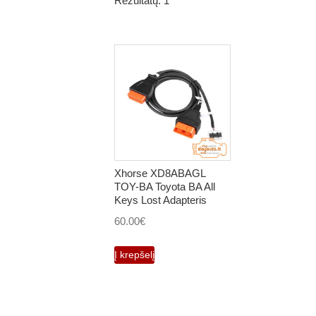
Rezultatų: 1
Xhorse XD8ABAGL
TOY-BA Toyota BA All
Keys Lost Adapteris
60.00
€
Į krepšelį