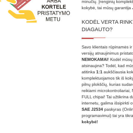
minučių. Įrenginių komplekta
kokybė, tai mūsų garantija
KODĖL VERTA RINK
DIAGAUTO?
Savo klientais rūpinamės ir
versijų atnaujinimus prista
NEMOKAMAI
! Kodėl mūsų 
atsinaujina? Todėl, kad mū
atitinka
1:1
aukščiausia ko
komplektuojamos tik iš kok
pilnų plokščių, kurias sudar
reikiami microkontroliariai,
FULL chipai! Tai užtikrina 
internetu, galima išsipirkti o
SAE J2534
paskyras (Onli
programavimui) tai yra tikr
kokybė!