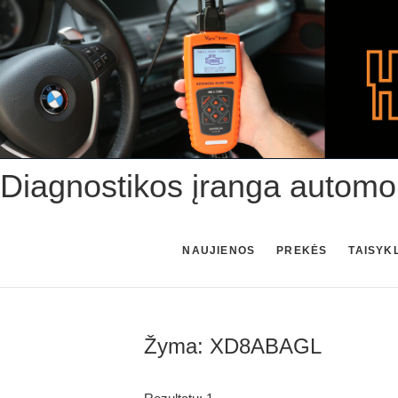
Skip
to
content
Diagnostikos įranga automo
NAUJIENOS
PREKĖS
TAISYK
Žyma:
XD8ABAGL