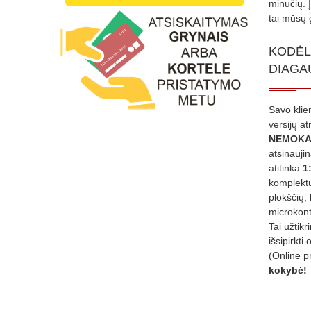
minučių. 
tai mūsų 
KODĖL
DIAGA
Savo klie
versijų a
NEMOKA
atsinauji
atitinka
1
komplektu
plokščių, 
microkont
Tai užtik
išsipirkti 
(Online p
kokybė!