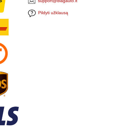
support@diagauto.lt
Pildyti užklausą