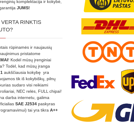
Įrenginių komplektacija ir kokybė,
garantija
JUMS!
 VERTA RINKTIS
UTO?
ntais rūpinamės ir naujausių
tnaujinimus pristatome
MAI
! Kodėl mūsų įrenginiai
na? Todėl, kad mūsų įranga
:1
aukščiausia kokybę yra
ojamos tik iš kokybiškų, pilnų
kurias sudaro visi reikiami
roliariai, NEC relės, FULL chipai!
rina darba internetu, galima
oficialias
SAE J2534
paskyras
rogramavimui) tai yra tikra
A++