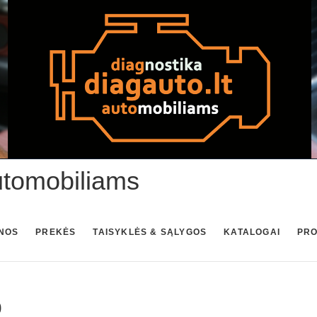
utomobiliams
NOS
PREKĖS
TAISYKLĖS & SĄLYGOS
KATALOGAI
PR
0