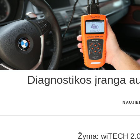
Skip
to
content
Diagnostikos įranga a
NAUJIE
Žyma:
wiTECH 2.