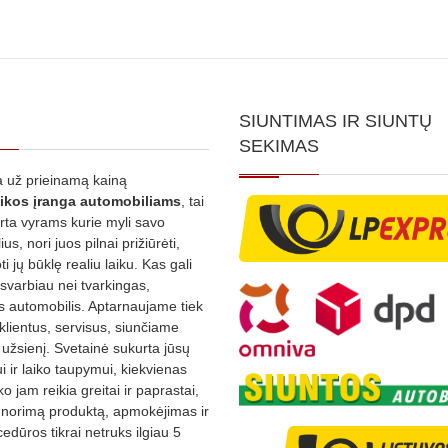
SIUNTIMAS IR SIUNTŲ
SEKIMAS
 už prieinamą kainą
ikos
įranga automobiliams
, tai
irta vyrams kurie myli savo
us, nori juos pilnai prižiūrėti,
ti jų būklę realiu laiku. Kas gali
 svarbiau nei tvarkingas,
as automobilis. Aptarnaujame tiek
 klientus, servisus, siunčiame
į užsienį. Svetainė sukurta jūsų
 ir laiko taupymui, kiekvienas
ko jam reikia greitai ir paprastai,
s norimą produktą, apmokėjimas ir
edūros tikrai netruks ilgiau 5