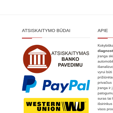
ATSISKAITYMO BŪDAI
APIE
Kokybiška
diagnost
įranga sk
automobili
išanalizuo
vyrui būti
prižiūrėt
privačius
įranga ir 
patogumui
suras tai 
išsirinku
visos proc