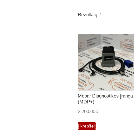
Rezultatų: 1
Mopar Diagnostikos Įranga
(MDP+)
2,200.00
€
Į krepšelį