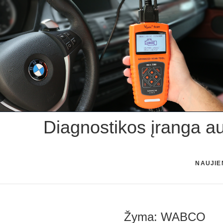
Skip
to
content
Diagnostikos įranga a
NAUJIE
Žyma:
WABCO