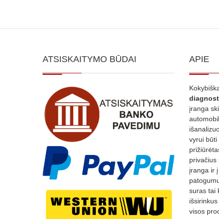
ATSISKAITYMO BŪDAI
APIE
Kokybiška
diagnost
įranga sk
automobili
išanalizuo
vyrui būti
prižiūrėt
privačius
įranga ir 
patogumui
suras tai 
išsirinku
visos proc