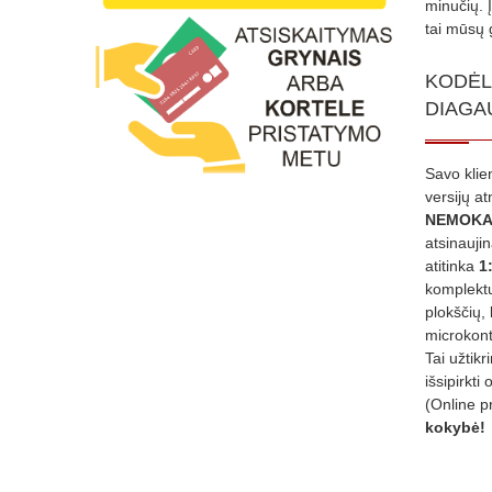
minučių. 
tai mūsų 
KODĖL
DIAGA
Savo klie
versijų a
NEMOKA
atsinauji
atitinka
1
komplektu
plokščių, 
microkont
Tai užtik
išsipirkti 
(Online p
kokybė!