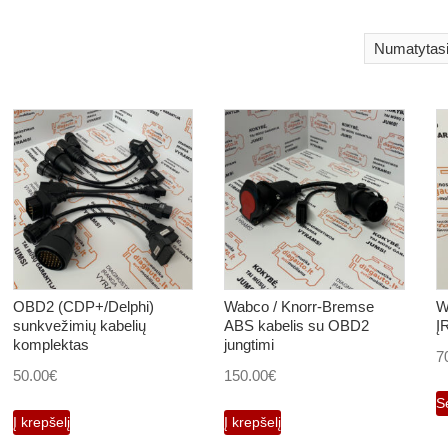
OBD2 (CDP+/Delphi)
Wabco / Knorr-Bremse
W
sunkvežimių kabelių
ABS kabelis su OBD2
Į
komplektas
jungtimi
7
50.00
€
150.00
€
S
Į krepšelį
Į krepšelį