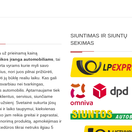
SIUNTIMAS IR SIUNTŲ
SEKIMAS
 už prieinamą kainą
ikos
įranga automobiliams
, tai
irta vyrams kurie myli savo
us, nori juos pilnai prižiūrėti,
ti jų būklę realiu laiku. Kas gali
 svarbiau nei tvarkingas,
as automobilis. Aptarnaujame tiek
 klientus, servisus, siunčiame
į užsienį. Svetainė sukurta jūsų
 ir laiko taupymui, kiekvienas
ko jam reikia greitai ir paprastai,
s norimą produktą, apmokėjimas ir
edūros tikrai netruks ilgiau 5