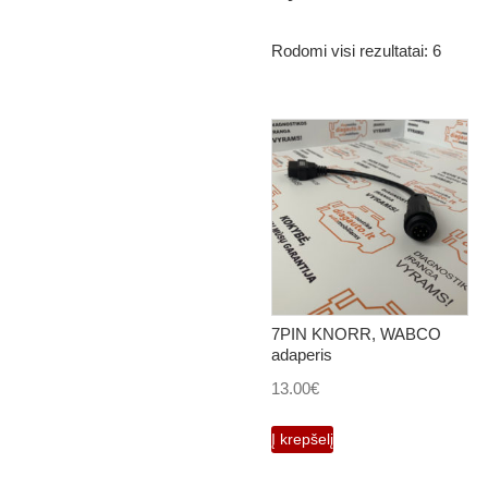
Rodomi visi rezultatai: 6
7PIN KNORR, WABCO
adaperis
13.00
€
Į krepšelį