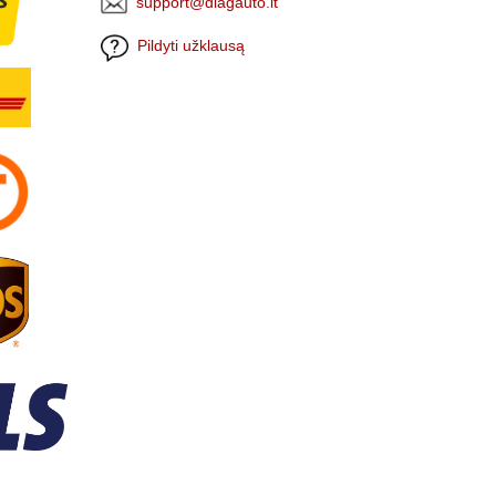
support@diagauto.lt
Pildyti užklausą