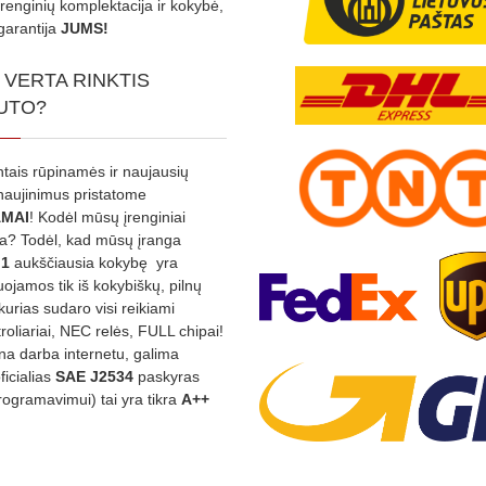
Įrenginių komplektacija ir kokybė,
garantija
JUMS!
 VERTA RINKTIS
UTO?
ntais rūpinamės ir naujausių
tnaujinimus pristatome
MAI
! Kodėl mūsų įrenginiai
na? Todėl, kad mūsų įranga
:1
aukščiausia kokybę yra
ojamos tik iš kokybiškų, pilnų
kurias sudaro visi reikiami
roliariai, NEC relės, FULL chipai!
rina darba internetu, galima
oficialias
SAE J2534
paskyras
rogramavimui) tai yra tikra
A++