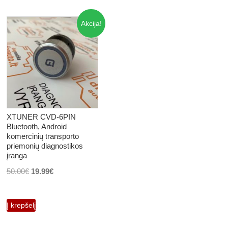
Akcija!
XTUNER CVD-6PIN
Bluetooth, Android
komercinių transporto
priemonių diagnostikos
įranga
Original
Current
50.00
€
19.99
€
price
price
was:
is:
Į krepšelį
50.00€.
19.99€.