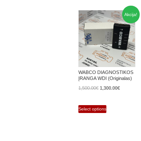
Akcija!
WABCO DIAGNOSTIKOS
ĮRANGA WDI (Originalas)
Original
Current
1,500.00
€
1,300.00
€
price
price
was:
is:
Select options
1,500.00€.
1,300.00€.