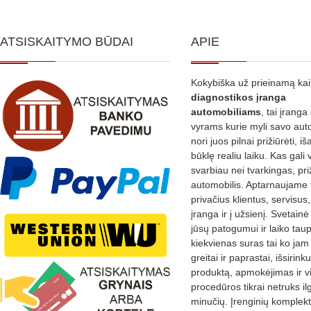
ATSISKAITYMO BŪDAI
APIE
Kokybiška už prieinamą ka
diagnostikos
įranga
automobiliams
, tai įranga 
vyrams kurie myli savo aut
nori juos pilnai prižiūrėti, iš
būklę realiu laiku. Kas gali 
svarbiau nei tvarkingas, pri
automobilis. Aptarnaujame 
privačius klientus, servisus
įranga ir į užsienį. Svetain
jūsų patogumui ir laiko tau
kiekvienas suras tai ko jam 
greitai ir paprastai, išsirin
produktą, apmokėjimas ir v
procedūros tikrai netruks il
minučių. Įrenginių komplekta