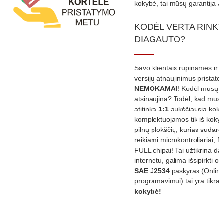
kokybė, tai mūsų garantija
KODĖL VERTA RINK
DIAGAUTO?
Savo klientais rūpinamės ir
versijų atnaujinimus prista
NEMOKAMAI
! Kodėl mūsų 
atsinaujina? Todėl, kad mū
atitinka
1:1
aukščiausia ko
komplektuojamos tik iš kok
pilnų plokščių, kurias sudar
reikiami microkontroliariai,
FULL chipai! Tai užtikrina 
internetu, galima išsipirkti o
SAE J2534
paskyras (Onli
programavimui) tai yra tikr
kokybė!