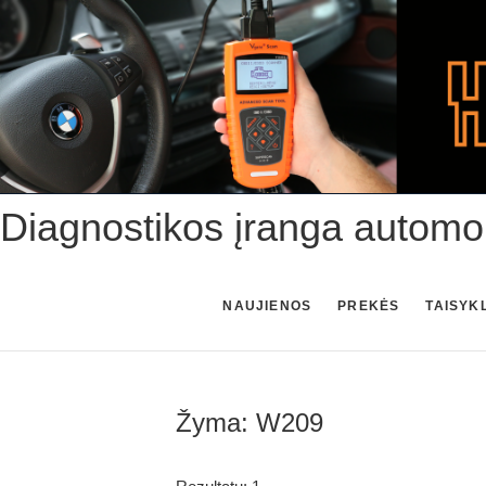
Skip
to
content
Diagnostikos įranga automo
NAUJIENOS
PREKĖS
TAISYK
Žyma:
W209