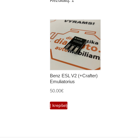
Rezultatų: 1
Benz ESL V2 (+Crafter)
Emuliatorius
50.00
€
Į krepšelį