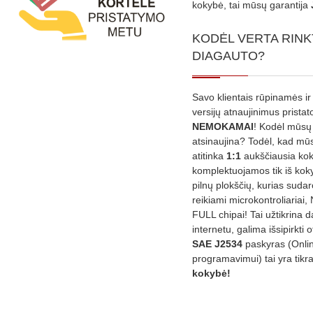
kokybė, tai mūsų garantija
KODĖL VERTA RINK
DIAGAUTO?
Savo klientais rūpinamės ir
versijų atnaujinimus prista
NEMOKAMAI
! Kodėl mūsų 
atsinaujina? Todėl, kad mū
atitinka
1:1
aukščiausia ko
komplektuojamos tik iš kok
pilnų plokščių, kurias sudar
reikiami microkontroliariai,
FULL chipai! Tai užtikrina 
internetu, galima išsipirkti o
SAE J2534
paskyras (Onli
programavimui) tai yra tikr
kokybė!