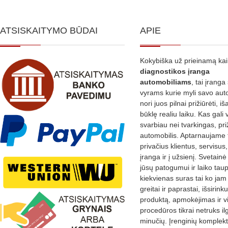
ATSISKAITYMO BŪDAI
APIE
Kokybiška už prieinamą ka
diagnostikos
įranga
automobiliams
, tai įranga 
vyrams kurie myli savo aut
nori juos pilnai prižiūrėti, iš
būklę realiu laiku. Kas gali 
svarbiau nei tvarkingas, pri
automobilis. Aptarnaujame 
privačius klientus, servisus
įranga ir į užsienį. Svetain
jūsų patogumui ir laiko tau
kiekvienas suras tai ko jam 
greitai ir paprastai, išsirin
produktą, apmokėjimas ir v
procedūros tikrai netruks il
minučių. Įrenginių komplekta