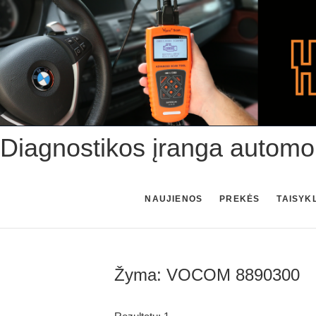
Skip
to
content
Diagnostikos įranga automo
NAUJIENOS
PREKĖS
TAISYK
Žyma:
VOCOM 8890300