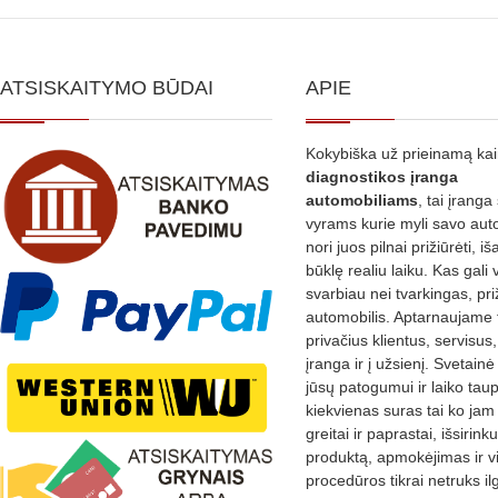
ATSISKAITYMO BŪDAI
APIE
Kokybiška už prieinamą ka
diagnostikos
įranga
automobiliams
, tai įranga 
vyrams kurie myli savo aut
nori juos pilnai prižiūrėti, iš
būklę realiu laiku. Kas gali 
svarbiau nei tvarkingas, pri
automobilis. Aptarnaujame 
privačius klientus, servisus
įranga ir į užsienį. Svetain
jūsų patogumui ir laiko tau
kiekvienas suras tai ko jam 
greitai ir paprastai, išsirin
produktą, apmokėjimas ir v
procedūros tikrai netruks il