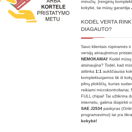
minučių. Įrenginių komplekta
kokybė, tai mūsų garantija
KODĖL VERTA RINK
DIAGAUTO?
Savo klientais rūpinamės ir
versijų atnaujinimus prista
NEMOKAMAI
! Kodėl mūsų 
atsinaujina? Todėl, kad mū
atitinka
1:1
aukščiausia ko
komplektuojamos tik iš kok
pilnų plokščių, kurias sudar
reikiami microkontroliariai,
FULL chipai! Tai užtikrina 
internetu, galima išsipirkti o
SAE J2534
paskyras (Onli
programavimui) tai yra tikr
kokybė!