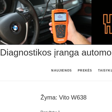
Skip
to
content
Diagnostikos įranga automo
NAUJIENOS
PREKĖS
TAISYK
Žyma:
Vito W638