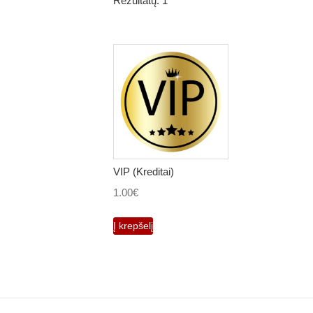
Rezultatų: 1
VIP (Kreditai)
1.00
€
Į krepšelį