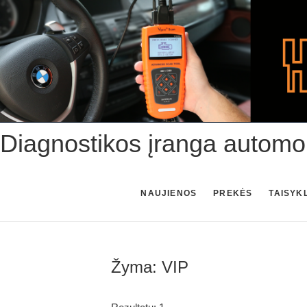
Skip
to
content
Diagnostikos įranga automo
NAUJIENOS
PREKĖS
TAISYK
Žyma:
VIP