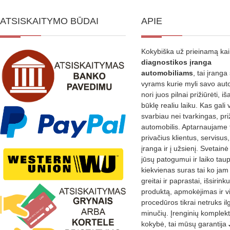
ATSISKAITYMO BŪDAI
APIE
Kokybiška už prieinamą ka
diagnostikos
įranga
automobiliams
, tai įranga 
vyrams kurie myli savo aut
nori juos pilnai prižiūrėti, iš
būklę realiu laiku. Kas gali 
svarbiau nei tvarkingas, pri
automobilis. Aptarnaujame 
privačius klientus, servisus
įranga ir į užsienį. Svetain
jūsų patogumui ir laiko tau
kiekvienas suras tai ko jam 
greitai ir paprastai, išsirin
produktą, apmokėjimas ir v
procedūros tikrai netruks il
minučių. Įrenginių komplekta
kokybė, tai mūsų garantija