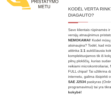
KODĖL VERTA RINK
DIAGAUTO?
Savo klientais rūpinamės ir
versijų atnaujinimus prista
NEMOKAMAI
! Kodėl mūsų 
atsinaujina? Todėl, kad mū
atitinka
1:1
aukščiausia ko
komplektuojamos tik iš kok
pilnų plokščių, kurias sudar
reikiami microkontroliariai,
FULL chipai! Tai užtikrina 
internetu, galima išsipirkti o
SAE J2534
paskyras (Onli
programavimui) tai yra tikr
kokybė!