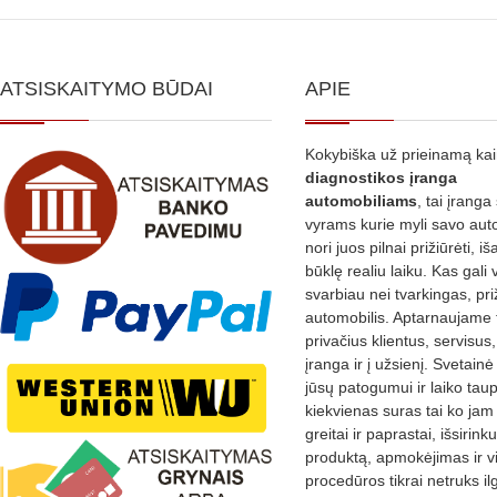
ATSISKAITYMO BŪDAI
APIE
Kokybiška už prieinamą ka
diagnostikos
įranga
automobiliams
, tai įranga 
vyrams kurie myli savo aut
nori juos pilnai prižiūrėti, iš
būklę realiu laiku. Kas gali 
svarbiau nei tvarkingas, pri
automobilis. Aptarnaujame 
privačius klientus, servisus
įranga ir į užsienį. Svetain
jūsų patogumui ir laiko tau
kiekvienas suras tai ko jam 
greitai ir paprastai, išsirin
produktą, apmokėjimas ir v
procedūros tikrai netruks il