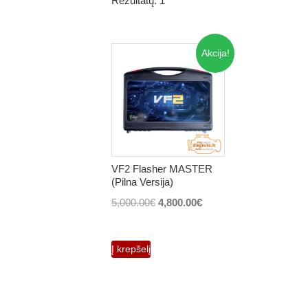
Rezultatų: 1
Akcija!
VF2 Flasher MASTER
(Pilna Versija)
Original
Current
5,000.00
€
4,800.00
€
price
price
was:
is:
Į krepšelį
5,000.00€.
4,800.00€.