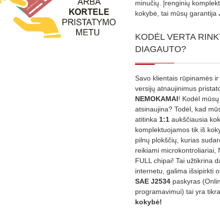
minučių. Įrenginių komplekta
kokybė, tai mūsų garantija
KODĖL VERTA RINK
DIAGAUTO?
Savo klientais rūpinamės ir
versijų atnaujinimus prista
NEMOKAMAI
! Kodėl mūsų 
atsinaujina? Todėl, kad mū
atitinka
1:1
aukščiausia ko
komplektuojamos tik iš kok
pilnų plokščių, kurias sudar
reikiami microkontroliariai,
FULL chipai! Tai užtikrina 
internetu, galima išsipirkti o
SAE J2534
paskyras (Onli
programavimui) tai yra tikr
kokybė!