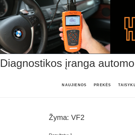
Skip
to
content
Diagnostikos įranga automo
NAUJIENOS
PREKĖS
TAISYK
Žyma:
VF2