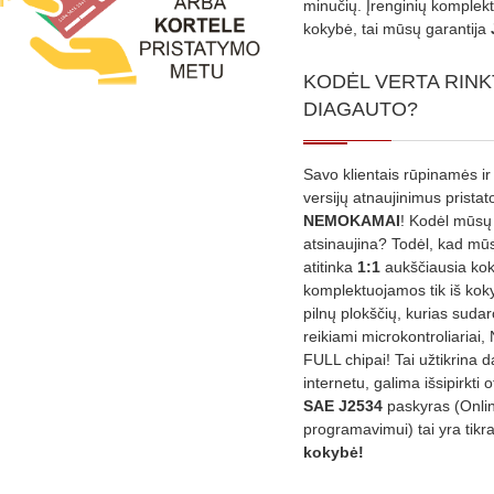
minučių. Įrenginių komplekta
kokybė, tai mūsų garantija
KODĖL VERTA RINK
DIAGAUTO?
Savo klientais rūpinamės ir
versijų atnaujinimus prista
NEMOKAMAI
! Kodėl mūsų 
atsinaujina? Todėl, kad mū
atitinka
1:1
aukščiausia ko
komplektuojamos tik iš kok
pilnų plokščių, kurias sudar
reikiami microkontroliariai,
FULL chipai! Tai užtikrina 
internetu, galima išsipirkti o
SAE J2534
paskyras (Onli
programavimui) tai yra tikr
kokybė!