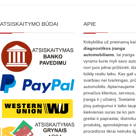
ATSISKAITYMO BŪDAI
APIE
Kokybiška už prieinamą ka
diagnostikos
įranga
automobiliams
, tai įranga 
vyrams kurie myli savo aut
nori juos pilnai prižiūrėti, iš
būklę realiu laiku. Kas gali 
svarbiau nei tvarkingas, pri
automobilis. Aptarnaujame 
privačius klientus, servisus
įranga ir į užsienį. Svetain
jūsų patogumui ir laiko tau
kiekvienas suras tai ko jam 
greitai ir paprastai, išsirin
produktą, apmokėjimas ir v
procedūros tikrai netruks il