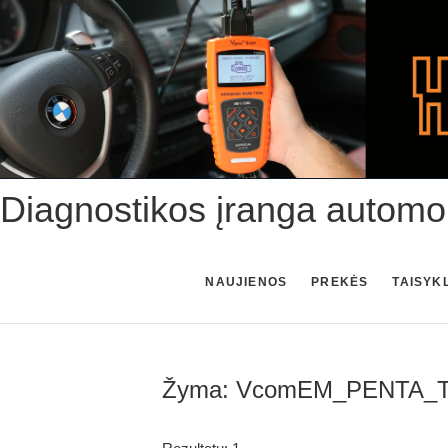
Skip
to
content
Diagnostikos įranga automo
NAUJIENOS
PREKĖS
TAISYK
Žyma:
VcomEM_PENTA_T