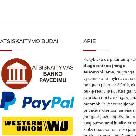
ATSISKAITYMO BŪDAI
APIE
Kokybiška už prieinamą ka
diagnostikos
įranga
automobiliams
, tai įranga 
vyrams kurie myli savo aut
nori juos pilnai prižiūrėti, iš
būklę realiu laiku. Kas gali 
svarbiau nei tvarkingas, pri
automobilis. Aptarnaujame 
privačius klientus, servisus
įranga ir į užsienį. Svetain
jūsų patogumui ir laiko tau
kiekvienas suras tai ko jam 
greitai ir paprastai, išsirin