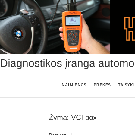
Skip
to
content
Diagnostikos įranga automo
NAUJIENOS
PREKĖS
TAISYK
Žyma:
VCI box