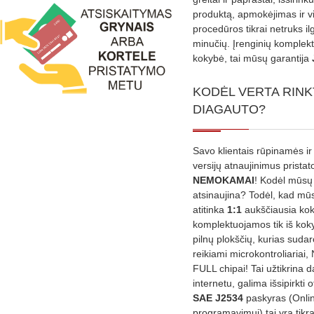
produktą, apmokėjimas ir v
procedūros tikrai netruks il
minučių. Įrenginių komplekta
kokybė, tai mūsų garantija
KODĖL VERTA RINK
DIAGAUTO?
Savo klientais rūpinamės ir
versijų atnaujinimus prista
NEMOKAMAI
! Kodėl mūsų 
atsinaujina? Todėl, kad mū
atitinka
1:1
aukščiausia ko
komplektuojamos tik iš kok
pilnų plokščių, kurias sudar
reikiami microkontroliariai,
FULL chipai! Tai užtikrina 
internetu, galima išsipirkti o
SAE J2534
paskyras (Onli
programavimui) tai yra tikr