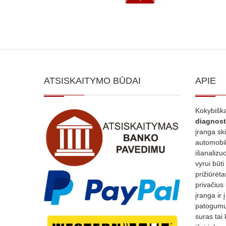
2,000.00€.
1,600.00€.
ATSISKAITYMO BŪDAI
APIE
Kokybiška
diagnost
įranga sk
automobili
išanalizuo
vyrui būti
prižiūrėt
privačius
įranga ir 
patogumui
suras tai 