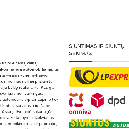
SIUNTIMAS IR SIUNTŲ
SEKIMAS
 už prieinamą kainą
ikos
įranga automobiliams
, tai
irta vyrams kurie myli savo
us, nori juos pilnai prižiūrėti,
ti jų būklę realiu laiku. Kas gali
 svarbiau nei tvarkingas,
as automobilis. Aptarnaujame tiek
 klientus, servisus, siunčiame
į užsienį. Svetainė sukurta jūsų
 ir laiko taupymui, kiekvienas
ko jam reikia greitai ir paprastai,