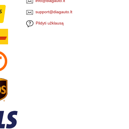
info@diagauto.lt
support@diagauto.lt
Pildyti užklausą