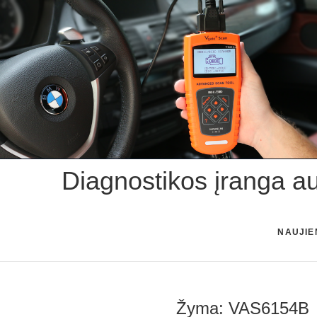
Skip
to
content
Diagnostikos įranga a
NAUJIE
Žyma:
VAS6154B