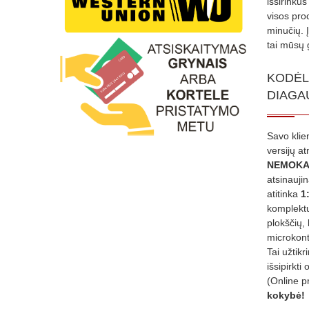
išsirinku
visos proc
minučių. 
tai mūsų 
KODĖL
DIAGA
Savo klie
versijų a
NEMOKA
atsinauji
atitinka
1
komplektu
plokščių, 
microkont
Tai užtik
išsipirkti 
(Online p
kokybė!