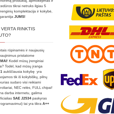
s norimą produktą, apmokėjimas ir
edūros tikrai netruks ilgiau 5
Įrenginių komplektacija ir kokybė,
garantija
JUMS!
 VERTA RINKTIS
UTO?
ntais rūpinamės ir naujausių
tnaujinimus pristatome
MAI
! Kodėl mūsų įrenginiai
na? Todėl, kad mūsų įranga
:1
aukščiausia kokybę yra
ojamos tik iš kokybiškų, pilnų
kurias sudaro visi reikiami
roliariai, NEC relės, FULL chipai!
rina darba internetu, galima
oficialias
SAE J2534
paskyras
rogramavimui) tai yra tikra
A++