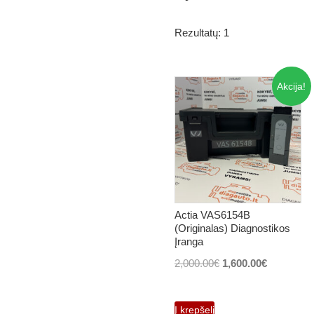
Rezultatų: 1
Akcija!
Actia VAS6154B
(Originalas) Diagnostikos
Įranga
Original
Current
2,000.00
€
1,600.00
€
price
price
was:
is:
Į krepšelį