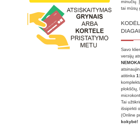
minučių. 
tai mūsų 
KODĖL
DIAGA
Savo klie
versijų a
NEMOKA
atsinauji
atitinka
1
komplektu
plokščių, 
microkont
Tai užtik
išsipirkti 
(Online p
kokybė!