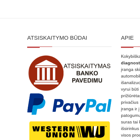
ATSISKAITYMO BŪDAI
APIE
Kokybiška
diagnost
įranga sk
automobili
išanalizuo
vyrui būti
prižiūrėt
privačius
įranga ir 
patogumui
suras tai 
išsirinku
visos proc