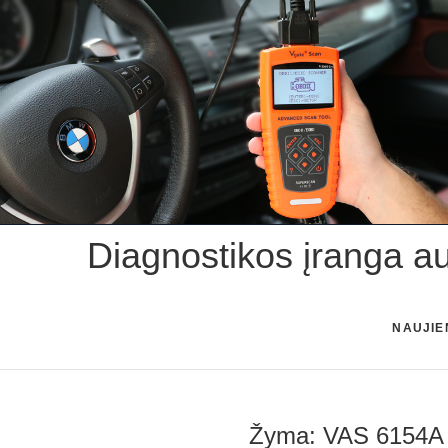
Skip
to
content
Diagnostikos įranga a
NAUJIE
Žyma:
VAS 6154A