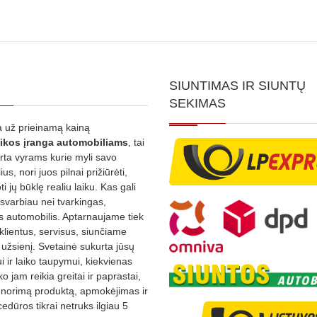
SIUNTIMAS IR SIUNTŲ
SEKIMAS
 už prieinamą kainą
ikos
įranga automobiliams
, tai
irta vyrams kurie myli savo
us, nori juos pilnai prižiūrėti,
ti jų būklę realiu laiku. Kas gali
 svarbiau nei tvarkingas,
as automobilis. Aptarnaujame tiek
 klientus, servisus, siunčiame
į užsienį. Svetainė sukurta jūsų
 ir laiko taupymui, kiekvienas
ko jam reikia greitai ir paprastai,
s norimą produktą, apmokėjimas ir
edūros tikrai netruks ilgiau 5