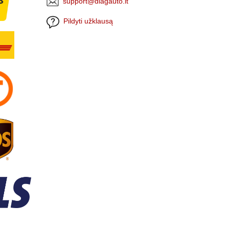
support@diagauto.lt
Pildyti užklausą