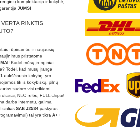
Įrenginių komplektacija ir kokybė,
garantija
JUMS!
 VERTA RINKTIS
UTO?
ntais rūpinamės ir naujausių
tnaujinimus pristatome
MAI
! Kodėl mūsų įrenginiai
na? Todėl, kad mūsų įranga
:1
aukščiausia kokybę yra
ojamos tik iš kokybiškų, pilnų
kurias sudaro visi reikiami
roliariai, NEC relės, FULL chipai!
rina darba internetu, galima
oficialias
SAE J2534
paskyras
rogramavimui) tai yra tikra
A++