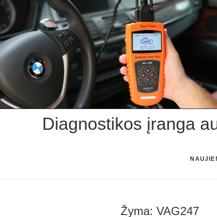
Skip
to
content
Diagnostikos įranga a
NAUJIE
Žyma:
VAG247