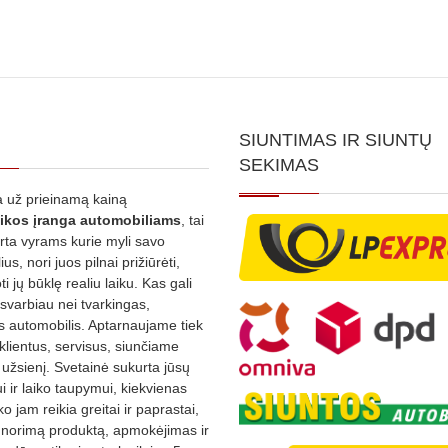
SIUNTIMAS IR SIUNTŲ
SEKIMAS
 už prieinamą kainą
ikos
įranga automobiliams
, tai
irta vyrams kurie myli savo
us, nori juos pilnai prižiūrėti,
ti jų būklę realiu laiku. Kas gali
 svarbiau nei tvarkingas,
as automobilis. Aptarnaujame tiek
 klientus, servisus, siunčiame
į užsienį. Svetainė sukurta jūsų
 ir laiko taupymui, kiekvienas
ko jam reikia greitai ir paprastai,
s norimą produktą, apmokėjimas ir