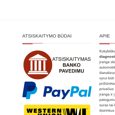
ATSISKAITYMO BŪDAI
APIE
Kokybiška
diagnost
įranga sk
automobili
išanalizuo
vyrui būti
prižiūrėt
privačius
įranga ir 
patogumui
suras tai 
išsirinku