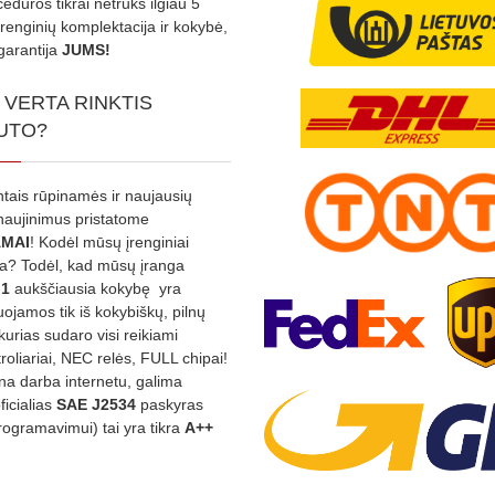
edūros tikrai netruks ilgiau 5
Įrenginių komplektacija ir kokybė,
garantija
JUMS!
 VERTA RINKTIS
UTO?
ntais rūpinamės ir naujausių
tnaujinimus pristatome
MAI
! Kodėl mūsų įrenginiai
na? Todėl, kad mūsų įranga
:1
aukščiausia kokybę yra
ojamos tik iš kokybiškų, pilnų
kurias sudaro visi reikiami
roliariai, NEC relės, FULL chipai!
rina darba internetu, galima
oficialias
SAE J2534
paskyras
rogramavimui) tai yra tikra
A++