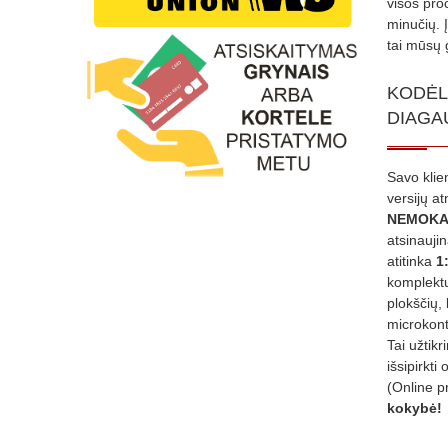
visos proc
minučių. 
tai mūsų 
KODĖL
DIAGA
Savo klie
versijų a
NEMOKA
atsinauji
atitinka
1
komplektu
plokščių, 
microkont
Tai užtik
išsipirkti 
(Online p
kokybė!