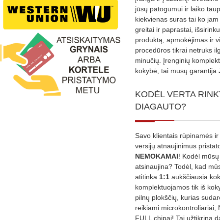
jūsų patogumui ir laiko tau
kiekvienas suras tai ko jam 
greitai ir paprastai, išsirin
produktą, apmokėjimas ir v
procedūros tikrai netruks il
minučių. Įrenginių komplekta
kokybė, tai mūsų garantija
KODĖL VERTA RINK
DIAGAUTO?
Savo klientais rūpinamės ir
versijų atnaujinimus prista
NEMOKAMAI
! Kodėl mūsų 
atsinaujina? Todėl, kad mū
atitinka
1:1
aukščiausia ko
komplektuojamos tik iš kok
pilnų plokščių, kurias sudar
reikiami microkontroliariai,
FULL chipai! Tai užtikrina 