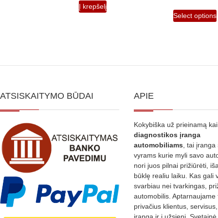
Į krepšelį
Select options
ATSISKAITYMO BŪDAI
APIE
Kokybiška už prieinamą ka
diagnostikos
įranga
automobiliams
, tai įranga 
vyrams kurie myli savo aut
nori juos pilnai prižiūrėti, iš
būklę realiu laiku. Kas gali 
svarbiau nei tvarkingas, pri
automobilis. Aptarnaujame 
privačius klientus, servisus
įranga ir į užsienį. Svetain