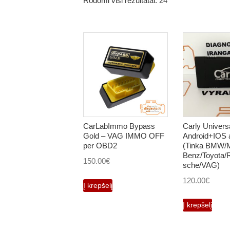
Rodomi visi rezultatai: 24
CarLabImmo Bypass
Carly Univers
Gold – VAG IMMO OFF
Android+IOS a
per OBD2
(Tinka BMW/
Benz/Toyota/R
150.00
€
sche/VAG)
120.00
€
Į krepšelį
Į krepšelį