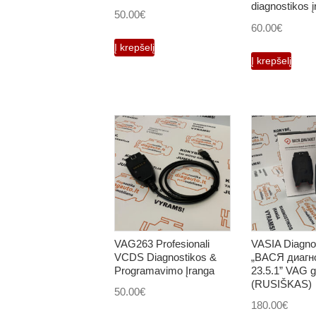
diagnostikos 
50.00
€
60.00
€
Į krepšelį
Į krepšelį
VAG263 Profesionali
VASIA Diagno
VCDS Diagnostikos &
„ВАСЯ диагн
Programavimo Įranga
23.5.1” VAG g
(RUSIŠKAS)
50.00
€
180.00
€