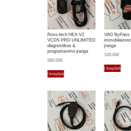
Ross-tech HEX-V2
VAG ByPass
VCDS PRO UNLIMITED
immobilaizeri
diagnostikos &
įranga
programavimo įranga
100.00
€
580.00
€
Į krepšelį
Į krepšelį