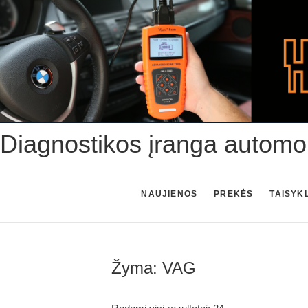
Skip
to
content
Diagnostikos įranga automo
NAUJIENOS
PREKĖS
TAISYK
Žyma:
VAG