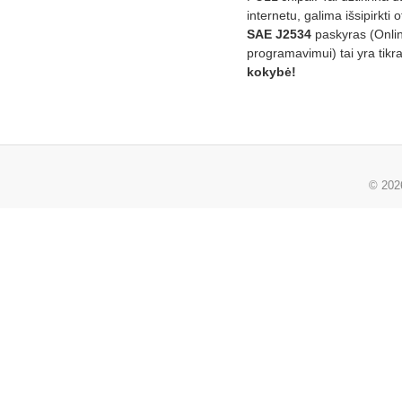
internetu, galima išsipirkti o
SAE J2534
paskyras (Onli
programavimui) tai yra tikr
kokybė!
© 20