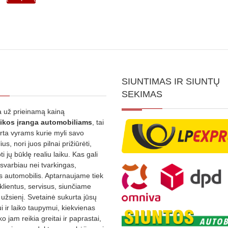
2,000.00€.
1,600.00€.
SIUNTIMAS IR SIUNTŲ
SEKIMAS
 už prieinamą kainą
ikos
įranga automobiliams
, tai
irta vyrams kurie myli savo
us, nori juos pilnai prižiūrėti,
ti jų būklę realiu laiku. Kas gali
 svarbiau nei tvarkingas,
as automobilis. Aptarnaujame tiek
 klientus, servisus, siunčiame
į užsienį. Svetainė sukurta jūsų
 ir laiko taupymui, kiekvienas
ko jam reikia greitai ir paprastai,