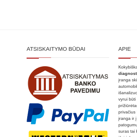
ATSISKAITYMO BŪDAI
APIE
Kokybiška
diagnost
įranga sk
automobili
išanalizuo
vyrui būti
prižiūrėt
privačius
įranga ir 
patogumui
suras tai 