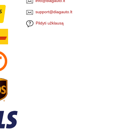
info@diagauto.lt
support@diagauto.lt
Pildyti užklausą