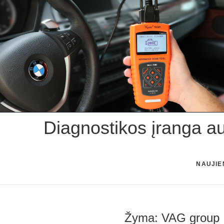
Skip
to
content
Diagnostikos įranga a
NAUJIE
Žyma:
VAG group