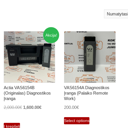
Akcija!
Actia VAS6154B
VAS6154A Diagnostikos
(Originalas) Diagnostikos
Įranga (Palaiko Remote
Įranga
Work)
Original
Current
2,000.00
€
1,600.00
€
200.00
€
price
price
Select options
was:
is:
Į krepšelį