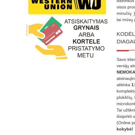
išsirinku
visos proc
minučių. 
tai mūsų 
KODĖL
DIAGA
Savo klie
versijų a
NEMOKA
atsinauji
atitinka
1
komplektu
plokščių, 
microkont
Tai užtik
išsipirkti 
(Online p
kokybė!