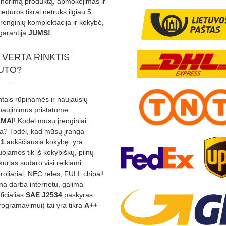
s norimą produktą, apmokėjimas ir
edūros tikrai netruks ilgiau 5
Įrenginių komplektacija ir kokybė,
garantija
JUMS!
 VERTA RINKTIS
UTO?
ntais rūpinamės ir naujausių
tnaujinimus pristatome
MAI
! Kodėl mūsų įrenginiai
na? Todėl, kad mūsų įranga
:1
aukščiausia kokybę yra
ojamos tik iš kokybiškų, pilnų
kurias sudaro visi reikiami
roliariai, NEC relės, FULL chipai!
rina darba internetu, galima
oficialias
SAE J2534
paskyras
rogramavimui) tai yra tikra
A++