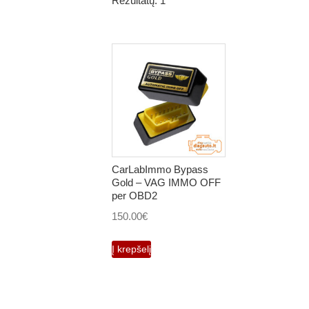
Rezultatų: 1
CarLabImmo Bypass
Gold – VAG IMMO OFF
per OBD2
150.00
€
Į krepšelį