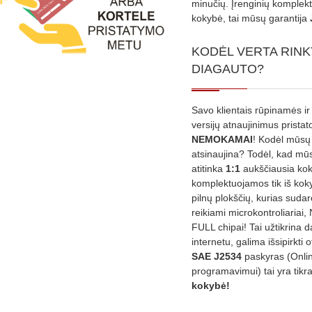
minučių. Įrenginių komplekta
kokybė, tai mūsų garantija
KODĖL VERTA RINK
DIAGAUTO?
Savo klientais rūpinamės ir
versijų atnaujinimus prista
NEMOKAMAI
! Kodėl mūsų 
atsinaujina? Todėl, kad mū
atitinka
1:1
aukščiausia ko
komplektuojamos tik iš kok
pilnų plokščių, kurias sudar
reikiami microkontroliariai,
FULL chipai! Tai užtikrina 
internetu, galima išsipirkti o
SAE J2534
paskyras (Onli
programavimui) tai yra tikr
kokybė!