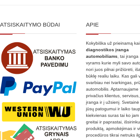
ATSISKAITYMO BŪDAI
APIE
Kokybiška už prieinamą ka
diagnostikos
įranga
automobiliams
, tai įranga 
vyrams kurie myli savo aut
nori juos pilnai prižiūrėti, iš
būklę realiu laiku. Kas gali 
svarbiau nei tvarkingas, pri
automobilis. Aptarnaujame 
privačius klientus, servisus
įranga ir į užsienį. Svetain
jūsų patogumui ir laiko tau
kiekvienas suras tai ko jam 
greitai ir paprastai, išsirin
produktą, apmokėjimas ir v
procedūros tikrai netruks il