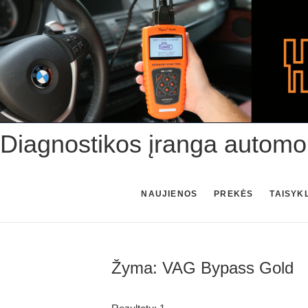
Skip
to
content
Diagnostikos įranga automo
NAUJIENOS
PREKĖS
TAISYK
Žyma:
VAG Bypass Gold