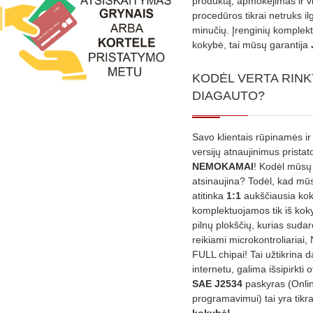
produktą, apmokėjimas ir v
procedūros tikrai netruks il
minučių. Įrenginių komplekta
kokybė, tai mūsų garantija
KODĖL VERTA RINK
DIAGAUTO?
Savo klientais rūpinamės ir
versijų atnaujinimus prista
NEMOKAMAI
! Kodėl mūsų 
atsinaujina? Todėl, kad mū
atitinka
1:1
aukščiausia ko
komplektuojamos tik iš kok
pilnų plokščių, kurias sudar
reikiami microkontroliariai,
FULL chipai! Tai užtikrina 
internetu, galima išsipirkti o
SAE J2534
paskyras (Onli
programavimui) tai yra tikr
kokybė!