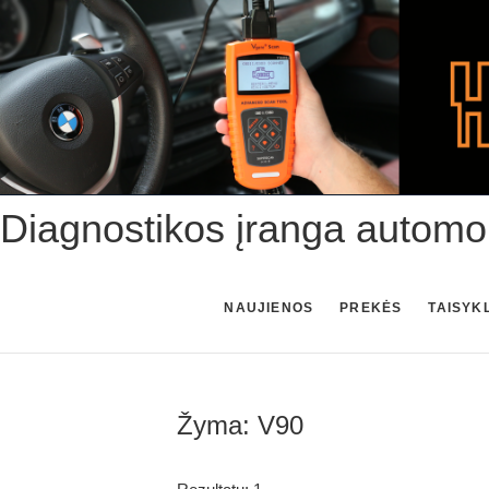
Skip
to
content
Diagnostikos įranga automo
NAUJIENOS
PREKĖS
TAISYK
Žyma:
V90