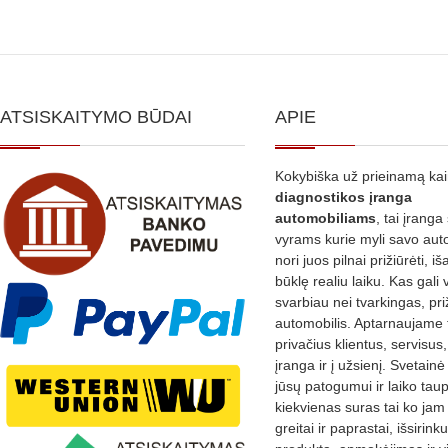
ATSISKAITYMO BŪDAI
APIE
Kokybiška už prieinamą ka
diagnostikos
įranga
automobiliams
, tai įranga 
vyrams kurie myli savo aut
nori juos pilnai prižiūrėti, iš
būklę realiu laiku. Kas gali 
svarbiau nei tvarkingas, pri
automobilis. Aptarnaujame 
privačius klientus, servisus
įranga ir į užsienį. Svetain
jūsų patogumui ir laiko tau
kiekvienas suras tai ko jam 
greitai ir paprastai, išsirin