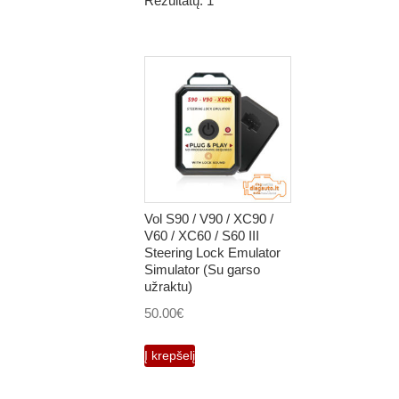
Rezultatų: 1
Vol S90 / V90 / XC90 /
V60 / XC60 / S60 III
Steering Lock Emulator
Simulator (Su garso
užraktu)
50.00
€
Į krepšelį