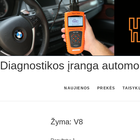
Skip
to
content
Diagnostikos įranga automo
NAUJIENOS
PREKĖS
TAISYK
Žyma:
V8