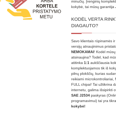
minučių. Įrenginių komplekta
kokybė, tai mūsų garantija
KODĖL VERTA RINK
DIAGAUTO?
Savo klientais rūpinamės ir
versijų atnaujinimus prista
NEMOKAMAI
! Kodėl mūsų 
atsinaujina? Todėl, kad mū
atitinka
1:1
aukščiausia ko
komplektuojamos tik iš kok
pilnų plokščių, kurias sudar
reikiami microkontroliariai,
FULL chipai! Tai užtikrina 
internetu, galima išsipirkti o
SAE J2534
paskyras (Onli
programavimui) tai yra tikr
kokybė!