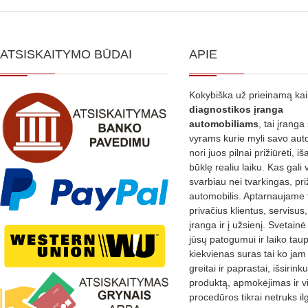
ATSISKAITYMO BŪDAI
APIE
Kokybiška už prieinamą ka
diagnostikos
įranga
automobiliams
, tai įranga 
vyrams kurie myli savo aut
nori juos pilnai prižiūrėti, iš
būklę realiu laiku. Kas gali 
svarbiau nei tvarkingas, pri
automobilis. Aptarnaujame 
privačius klientus, servisus
įranga ir į užsienį. Svetain
jūsų patogumui ir laiko tau
kiekvienas suras tai ko jam 
greitai ir paprastai, išsirin
produktą, apmokėjimas ir v
procedūros tikrai netruks il