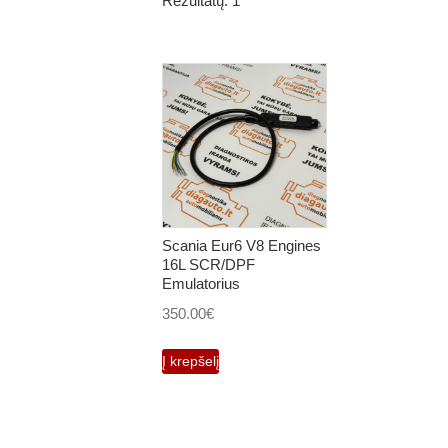
Rezultatų: 1
Scania Eur6 V8 Engines
16L SCR/DPF
Emulatorius
350.00
€
Į krepšelį