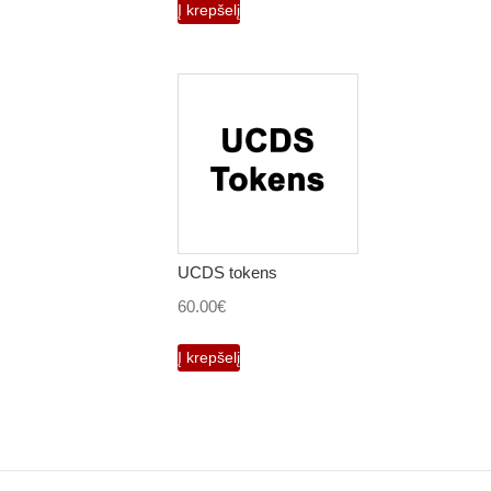
Į krepšelį
500.00€.
470.00€.
UCDS tokens
60.00
€
Į krepšelį