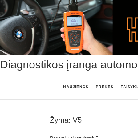
Skip
to
content
Diagnostikos įranga automo
NAUJIENOS
PREKĖS
TAISYK
Žyma:
V5