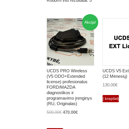
Rodomi visi rezultatai: 5
Akcija!
UCDS PRO Wireless
UCDS V5 Ext 
(V5 ODO+Extended
(12 Mėnesių)
license) profesionalus
130.00
€
FORD/MAZDA
diagnostikos ir
programavimo įrenginys
Į krepšelį
(RU, Originalas)
Original
Current
500.00
€
470.00
€
price
price
was:
is: