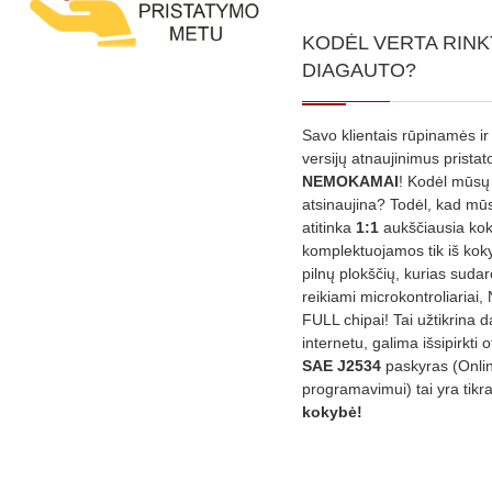
KODĖL VERTA RINK
DIAGAUTO?
Savo klientais rūpinamės ir
versijų atnaujinimus prista
NEMOKAMAI
! Kodėl mūsų 
atsinaujina? Todėl, kad mū
atitinka
1:1
aukščiausia ko
komplektuojamos tik iš kok
pilnų plokščių, kurias sudar
reikiami microkontroliariai,
FULL chipai! Tai užtikrina 
internetu, galima išsipirkti o
SAE J2534
paskyras (Onli
programavimui) tai yra tikr
kokybė!