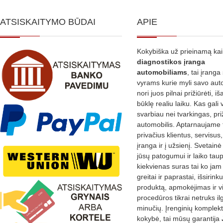
ATSISKAITYMO BŪDAI
APIE
Kokybiška už prieinamą ka
diagnostikos
įranga
automobiliams
, tai įranga 
vyrams kurie myli savo aut
nori juos pilnai prižiūrėti, iš
būklę realiu laiku. Kas gali 
svarbiau nei tvarkingas, pri
automobilis. Aptarnaujame 
privačius klientus, servisus
įranga ir į užsienį. Svetain
jūsų patogumui ir laiko tau
kiekvienas suras tai ko jam 
greitai ir paprastai, išsirin
produktą, apmokėjimas ir v
procedūros tikrai netruks il
minučių. Įrenginių komplekta
kokybė, tai mūsų garantija