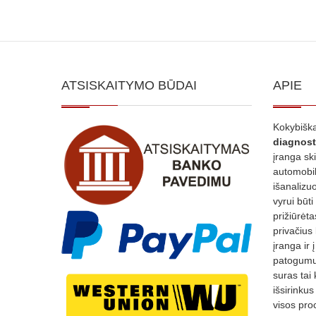
ATSISKAITYMO BŪDAI
APIE
Kokybiška
diagnost
įranga sk
automobili
išanalizuo
vyrui būti
prižiūrėt
privačius
įranga ir 
patogumui
suras tai 
išsirinku
visos proc