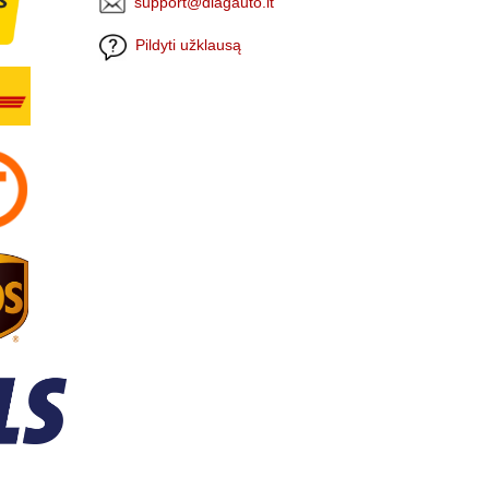
support@diagauto.lt
Pildyti užklausą