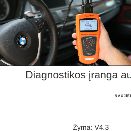
Skip
to
content
Diagnostikos įranga a
NAUJIE
Žyma:
V4.3