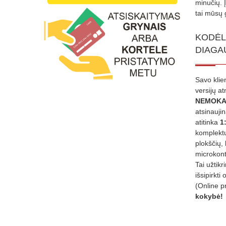
minučių. 
tai mūsų 
KODĖL
DIAGA
Savo klie
versijų a
NEMOKA
atsinauji
atitinka
1
komplektu
plokščių, 
microkont
Tai užtik
išsipirkti 
(Online p
kokybė!