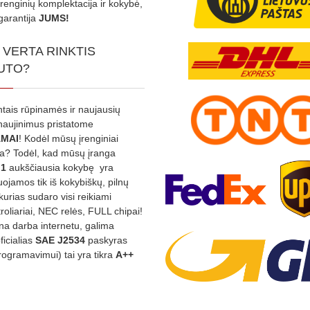
Įrenginių komplektacija ir kokybė,
garantija
JUMS!
 VERTA RINKTIS
UTO?
ntais rūpinamės ir naujausių
tnaujinimus pristatome
MAI
! Kodėl mūsų įrenginiai
na? Todėl, kad mūsų įranga
:1
aukščiausia kokybę yra
ojamos tik iš kokybiškų, pilnų
kurias sudaro visi reikiami
roliariai, NEC relės, FULL chipai!
rina darba internetu, galima
oficialias
SAE J2534
paskyras
rogramavimui) tai yra tikra
A++