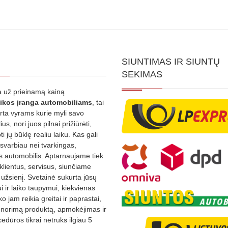
SIUNTIMAS IR SIUNTŲ
SEKIMAS
 už prieinamą kainą
ikos
įranga automobiliams
, tai
irta vyrams kurie myli savo
us, nori juos pilnai prižiūrėti,
ti jų būklę realiu laiku. Kas gali
 svarbiau nei tvarkingas,
as automobilis. Aptarnaujame tiek
 klientus, servisus, siunčiame
į užsienį. Svetainė sukurta jūsų
 ir laiko taupymui, kiekvienas
ko jam reikia greitai ir paprastai,
s norimą produktą, apmokėjimas ir
edūros tikrai netruks ilgiau 5