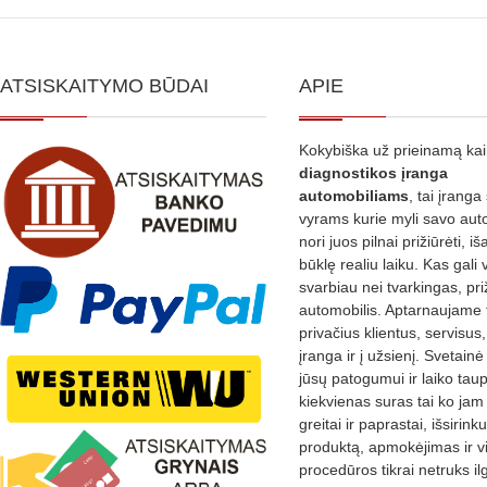
ATSISKAITYMO BŪDAI
APIE
Kokybiška už prieinamą ka
diagnostikos
įranga
automobiliams
, tai įranga 
vyrams kurie myli savo aut
nori juos pilnai prižiūrėti, iš
būklę realiu laiku. Kas gali 
svarbiau nei tvarkingas, pri
automobilis. Aptarnaujame 
privačius klientus, servisus
įranga ir į užsienį. Svetain
jūsų patogumui ir laiko tau
kiekvienas suras tai ko jam 
greitai ir paprastai, išsirin
produktą, apmokėjimas ir v
procedūros tikrai netruks il