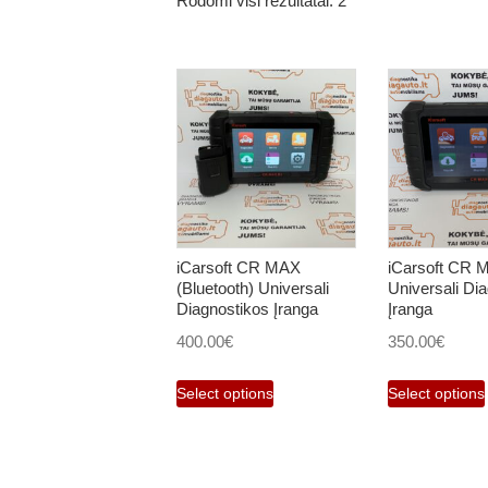
Rodomi visi rezultatai: 2
iCarsoft CR MAX
iCarsoft CR 
(Bluetooth) Universali
Universali Di
Diagnostikos Įranga
Įranga
400.00
€
350.00
€
Select options
Select options