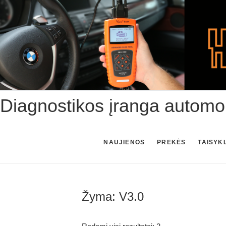
Skip
to
content
Diagnostikos įranga automo
NAUJIENOS
PREKĖS
TAISYK
Žyma:
V3.0