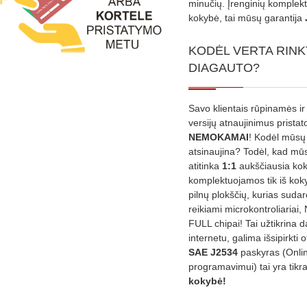
minučių. Įrenginių komplekta
kokybė, tai mūsų garantija
KODĖL VERTA RINK
DIAGAUTO?
Savo klientais rūpinamės ir
versijų atnaujinimus prista
NEMOKAMAI
! Kodėl mūsų 
atsinaujina? Todėl, kad mū
atitinka
1:1
aukščiausia ko
komplektuojamos tik iš kok
pilnų plokščių, kurias sudar
reikiami microkontroliariai,
FULL chipai! Tai užtikrina 
internetu, galima išsipirkti o
SAE J2534
paskyras (Onli
programavimui) tai yra tikr
kokybė!