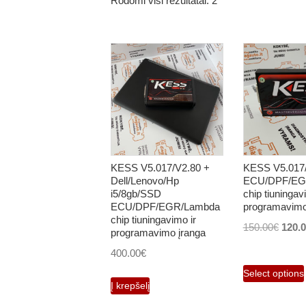
Rodomi visi rezultatai: 2
KESS V5.017/V2.80 +
KESS V5.017
Dell/Lenovo/Hp
ECU/DPF/EG
i5/8gb/SSD
chip tiuningav
ECU/DPF/EGR/Lambda
programavimo
chip tiuningavimo ir
Origi
150.00
€
120.
programavimo įranga
price
400.00
€
was:
Select options
150.0
Į krepšelį