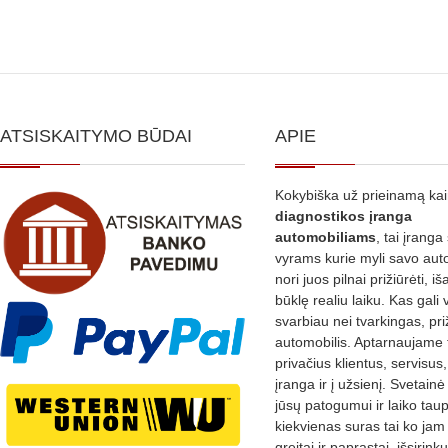
ATSISKAITYMO BŪDAI
APIE
Kokybiška už prieinamą ka
diagnostikos
įranga
automobiliams
, tai įranga 
vyrams kurie myli savo aut
nori juos pilnai prižiūrėti, iš
būklę realiu laiku. Kas gali 
svarbiau nei tvarkingas, pri
automobilis. Aptarnaujame 
privačius klientus, servisus
įranga ir į užsienį. Svetain
jūsų patogumui ir laiko tau
kiekvienas suras tai ko jam 
greitai ir paprastai, išsirin