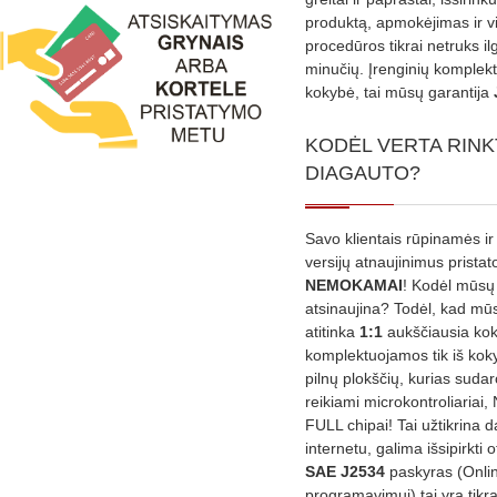
produktą, apmokėjimas ir v
procedūros tikrai netruks il
minučių. Įrenginių komplekta
kokybė, tai mūsų garantija
KODĖL VERTA RINK
DIAGAUTO?
Savo klientais rūpinamės ir
versijų atnaujinimus prista
NEMOKAMAI
! Kodėl mūsų 
atsinaujina? Todėl, kad mū
atitinka
1:1
aukščiausia ko
komplektuojamos tik iš kok
pilnų plokščių, kurias sudar
reikiami microkontroliariai,
FULL chipai! Tai užtikrina 
internetu, galima išsipirkti o
SAE J2534
paskyras (Onli
programavimui) tai yra tikr