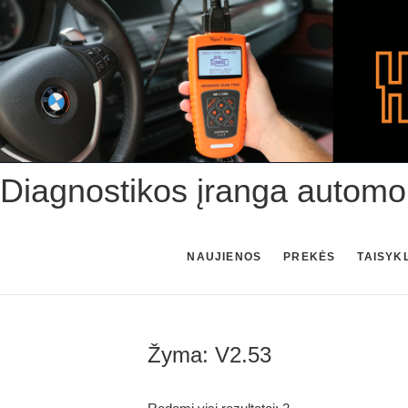
Skip
to
content
Diagnostikos įranga automo
NAUJIENOS
PREKĖS
TAISYK
Žyma:
V2.53