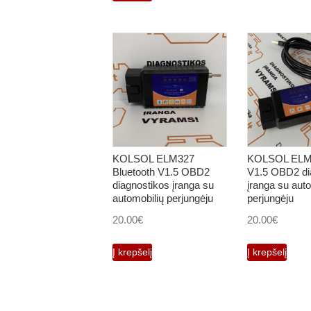
KOLSOL ELM327
KOLSOL ELM
Bluetooth V1.5 OBD2
V1.5 OBD2 di
diagnostikos įranga su
įranga su auto
automobilių perjungėju
perjungėju
20.00
€
20.00
€
Į krepšelį
Į krepšelį