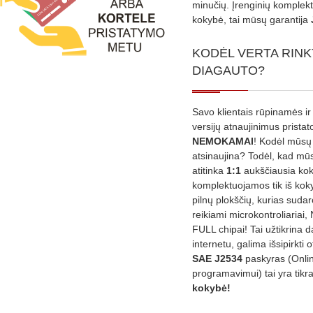
minučių. Įrenginių komplekta
kokybė, tai mūsų garantija
KODĖL VERTA RINK
DIAGAUTO?
Savo klientais rūpinamės ir
versijų atnaujinimus prista
NEMOKAMAI
! Kodėl mūsų 
atsinaujina? Todėl, kad mū
atitinka
1:1
aukščiausia ko
komplektuojamos tik iš kok
pilnų plokščių, kurias sudar
reikiami microkontroliariai,
FULL chipai! Tai užtikrina 
internetu, galima išsipirkti o
SAE J2534
paskyras (Onli
programavimui) tai yra tikr
kokybė!