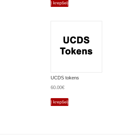
Į krepšelį
500.00€.
470.00€.
UCDS tokens
60.00
€
Į krepšelį