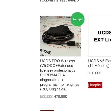
Rodomi visi rezultatai: 5
Akcija!
UCDS PRO Wireless
UCDS V5 Ext 
(V5 ODO+Extended
(12 Mėnesių)
license) profesionalus
130.00
€
FORD/MAZDA
diagnostikos ir
programavimo įrenginys
Į krepšelį
(RU, Originalas)
Original
Current
500.00
€
470.00
€
price
price
was:
is: