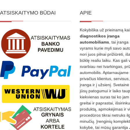
ATSISKAITYMO BŪDAI
APIE
Kokybiška už prieinamą ka
diagnostikos
įranga
automobiliams
, tai įranga 
vyrams kurie myli savo aut
nori juos pilnai prižiūrėti, iš
būklę realiu laiku. Kas gali 
svarbiau nei tvarkingas, pri
automobilis. Aptarnaujame 
privačius klientus, servisus
įranga ir į užsienį. Svetain
jūsų patogumui ir laiko tau
kiekvienas suras tai ko jam 
greitai ir paprastai, išsirin
produktą, apmokėjimas ir v
procedūros tikrai netruks il
minučių. Įrenginių komplekta
kokybė, tai mūsų garantija