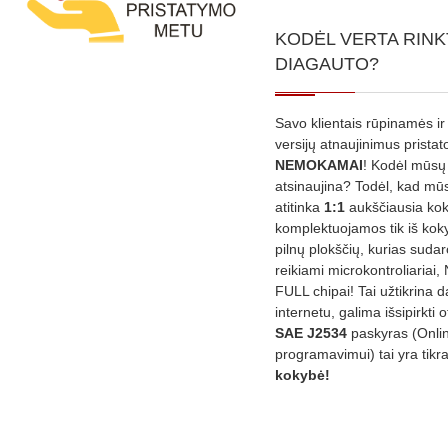
KODĖL VERTA RINK
DIAGAUTO?
Savo klientais rūpinamės ir
versijų atnaujinimus prista
NEMOKAMAI
! Kodėl mūsų 
atsinaujina? Todėl, kad mū
atitinka
1:1
aukščiausia ko
komplektuojamos tik iš kok
pilnų plokščių, kurias sudar
reikiami microkontroliariai,
FULL chipai! Tai užtikrina 
internetu, galima išsipirkti o
SAE J2534
paskyras (Onli
programavimui) tai yra tikr
kokybė!