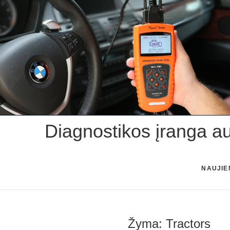
Skip
to
content
Diagnostikos įranga a
NAUJIE
Žyma:
Tractors