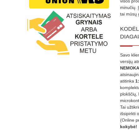
visos proc
minučių. 
tai mūsų 
KODĖL
DIAGA
Savo klie
versijų a
NEMOKA
atsinauji
atitinka
1
komplektu
plokščių, 
microkont
Tai užtik
išsipirkti 
(Online p
kokybė!