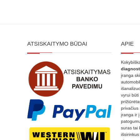
ATSISKAITYMO BŪDAI
APIE
Kokybiška
diagnost
įranga sk
automobili
išanalizuo
vyrui būti
prižiūrėt
privačius
įranga ir 
patogumui
suras tai 
išsirinku