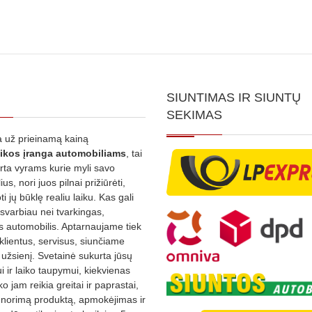
SIUNTIMAS IR SIUNTŲ
SEKIMAS
 už prieinamą kainą
ikos
įranga automobiliams
, tai
irta vyrams kurie myli savo
us, nori juos pilnai prižiūrėti,
ti jų būklę realiu laiku. Kas gali
 svarbiau nei tvarkingas,
as automobilis. Aptarnaujame tiek
 klientus, servisus, siunčiame
į užsienį. Svetainė sukurta jūsų
 ir laiko taupymui, kiekvienas
ko jam reikia greitai ir paprastai,
s norimą produktą, apmokėjimas ir