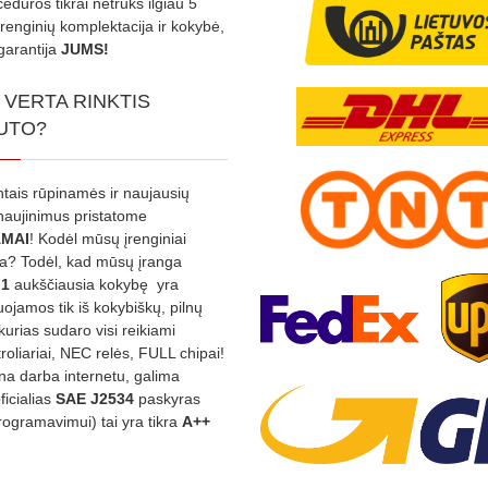
edūros tikrai netruks ilgiau 5
Įrenginių komplektacija ir kokybė,
garantija
JUMS!
 VERTA RINKTIS
UTO?
ntais rūpinamės ir naujausių
tnaujinimus pristatome
MAI
! Kodėl mūsų įrenginiai
na? Todėl, kad mūsų įranga
:1
aukščiausia kokybę yra
ojamos tik iš kokybiškų, pilnų
kurias sudaro visi reikiami
roliariai, NEC relės, FULL chipai!
rina darba internetu, galima
oficialias
SAE J2534
paskyras
rogramavimui) tai yra tikra
A++