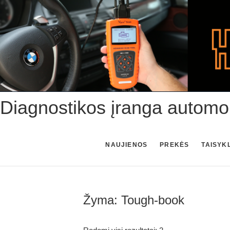
Skip
to
content
Diagnostikos įranga automo
NAUJIENOS
PREKĖS
TAISYK
Žyma:
Tough-book