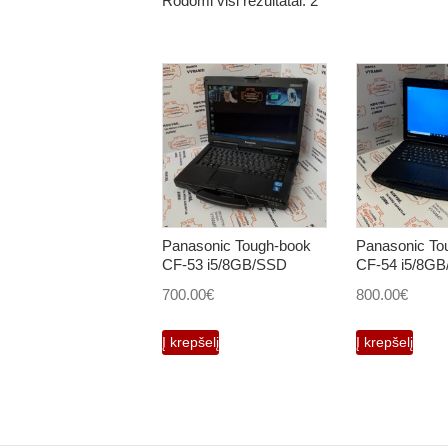
Rodomi visi rezultatai: 2
Panasonic Tough-book
Panasonic To
CF-53 i5/8GB/SSD
CF-54 i5/8G
700.00
€
800.00
€
Į krepšelį
Į krepšelį