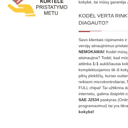
kokybė, tai mūsų garantija
KODĖL VERTA RINK
DIAGAUTO?
Savo klientais rūpinamės ir
versijų atnaujinimus prista
NEMOKAMAI
! Kodėl mūsų 
atsinaujina? Todėl, kad mū
atitinka
1:1
aukščiausia ko
komplektuojamos tik iš kok
pilnų plokščių, kurias sudar
reikiami microkontroliariai,
FULL chipai! Tai užtikrina 
internetu, galima išsipirkti o
SAE J2534
paskyras (Onli
programavimui) tai yra tikr
kokybė!