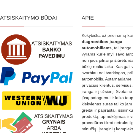
ATSISKAITYMO BŪDAI
APIE
Kokybiška už prieinamą ka
diagnostikos
įranga
automobiliams
, tai įranga 
vyrams kurie myli savo aut
nori juos pilnai prižiūrėti, iš
būklę realiu laiku. Kas gali 
svarbiau nei tvarkingas, pri
automobilis. Aptarnaujame 
privačius klientus, servisus
įranga ir į užsienį. Svetain
jūsų patogumui ir laiko tau
kiekvienas suras tai ko jam 
greitai ir paprastai, išsirin
produktą, apmokėjimas ir v
procedūros tikrai netruks il
minučių. Įrenginių komplekta