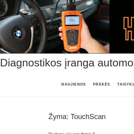
Skip
to
content
Diagnostikos įranga automo
NAUJIENOS
PREKĖS
TAISYK
Žyma:
TouchScan