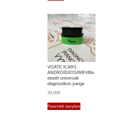
VGATE ICAR3
ANDROID/IOS/WIFI/Blu
etooth universali
diagnostikos įranga
30.00
€
This
Pasirinkti savybes
product
has
multiple