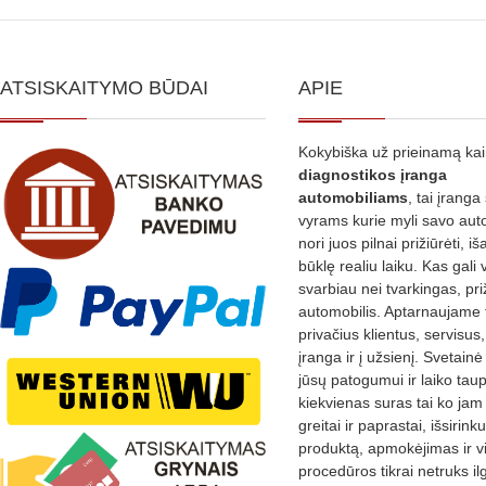
variants.
The
options
ATSISKAITYMO BŪDAI
APIE
may
be
Kokybiška už prieinamą ka
chosen
diagnostikos
įranga
on
automobiliams
, tai įranga 
the
vyrams kurie myli savo aut
nori juos pilnai prižiūrėti, iš
product
būklę realiu laiku. Kas gali 
page
svarbiau nei tvarkingas, pri
automobilis. Aptarnaujame 
privačius klientus, servisus
įranga ir į užsienį. Svetain
jūsų patogumui ir laiko tau
kiekvienas suras tai ko jam 
greitai ir paprastai, išsirin
produktą, apmokėjimas ir v
procedūros tikrai netruks il