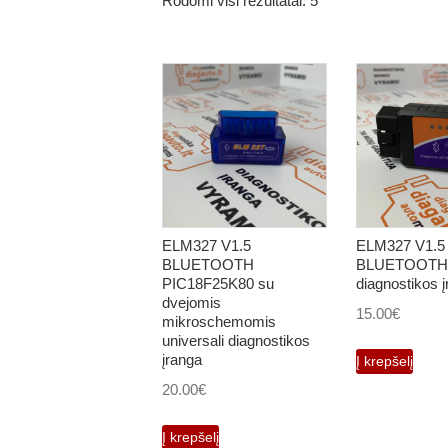
Rodomi visi rezultatai: 5
ELM327 V1.5
ELM327 V1.5
BLUETOOTH
BLUETOOTH u
PIC18F25K80 su
diagnostikos 
dvejomis
15.00
€
mikroschemomis
universali diagnostikos
įranga
Į krepšelį
20.00
€
Į krepšelį