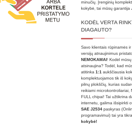
minučių. Įrenginių komplekta
kokybė, tai mūsų garantija
KODĖL VERTA RINK
DIAGAUTO?
Savo klientais rūpinamės ir
versijų atnaujinimus prista
NEMOKAMAI
! Kodėl mūsų 
atsinaujina? Todėl, kad mū
atitinka
1:1
aukščiausia ko
komplektuojamos tik iš kok
pilnų plokščių, kurias sudar
reikiami microkontroliariai,
FULL chipai! Tai užtikrina 
internetu, galima išsipirkti o
SAE J2534
paskyras (Onli
programavimui) tai yra tikr
kokybė!