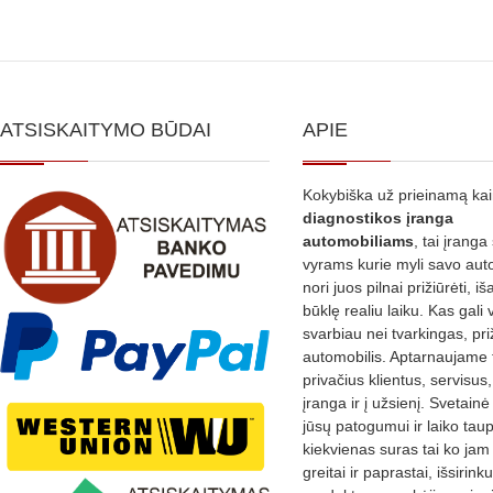
ATSISKAITYMO BŪDAI
APIE
Kokybiška už prieinamą ka
diagnostikos
įranga
automobiliams
, tai įranga 
vyrams kurie myli savo aut
nori juos pilnai prižiūrėti, iš
būklę realiu laiku. Kas gali 
svarbiau nei tvarkingas, pri
automobilis. Aptarnaujame 
privačius klientus, servisus
įranga ir į užsienį. Svetain
jūsų patogumui ir laiko tau
kiekvienas suras tai ko jam 
greitai ir paprastai, išsirin