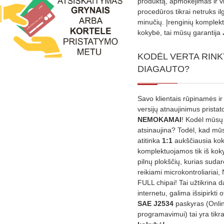
produktą, apmokėjimas ir v
procedūros tikrai netruks il
minučių. Įrenginių komplekta
kokybė, tai mūsų garantija
KODĖL VERTA RINK
DIAGAUTO?
Savo klientais rūpinamės ir
versijų atnaujinimus prista
NEMOKAMAI
! Kodėl mūsų 
atsinaujina? Todėl, kad mū
atitinka
1:1
aukščiausia ko
komplektuojamos tik iš kok
pilnų plokščių, kurias sudar
reikiami microkontroliariai,
FULL chipai! Tai užtikrina 
internetu, galima išsipirkti o
SAE J2534
paskyras (Onli
programavimui) tai yra tikr