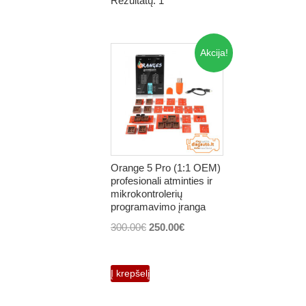
Rezultatų: 1
Akcija!
Orange 5 Pro (1:1 OEM)
profesionali atminties ir
mikrokontrolerių
programavimo įranga
Original
Current
300.00
€
250.00
€
price
price
was:
is:
Į krepšelį
300.00€.
250.00€.