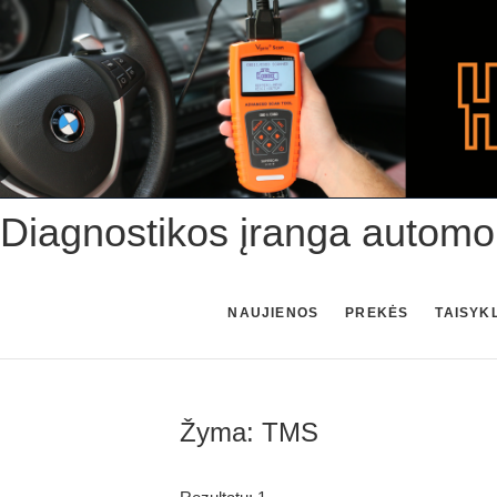
Skip
to
content
Diagnostikos įranga automo
NAUJIENOS
PREKĖS
TAISYK
Žyma:
TMS