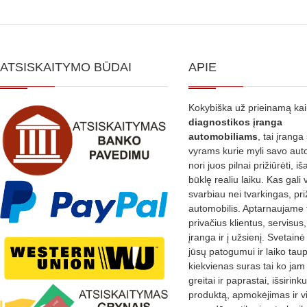
variants.
The
options
ATSISKAITYMO BŪDAI
APIE
may
be
Kokybiška už prieinamą ka
chosen
diagnostikos
įranga
on
automobiliams
, tai įranga 
the
vyrams kurie myli savo aut
nori juos pilnai prižiūrėti, iš
product
būklę realiu laiku. Kas gali 
page
svarbiau nei tvarkingas, pri
automobilis. Aptarnaujame 
privačius klientus, servisus
įranga ir į užsienį. Svetain
jūsų patogumui ir laiko tau
kiekvienas suras tai ko jam 
greitai ir paprastai, išsirin
produktą, apmokėjimas ir v