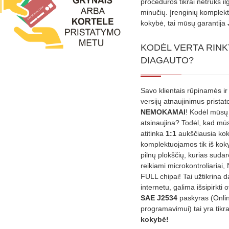
procedūros tikrai netruks il
minučių. Įrenginių komplekta
kokybė, tai mūsų garantija
KODĖL VERTA RINK
DIAGAUTO?
Savo klientais rūpinamės ir
versijų atnaujinimus prista
NEMOKAMAI
! Kodėl mūsų 
atsinaujina? Todėl, kad mū
atitinka
1:1
aukščiausia ko
komplektuojamos tik iš kok
pilnų plokščių, kurias sudar
reikiami microkontroliariai,
FULL chipai! Tai užtikrina 
internetu, galima išsipirkti o
SAE J2534
paskyras (Onli
programavimui) tai yra tikr
kokybė!