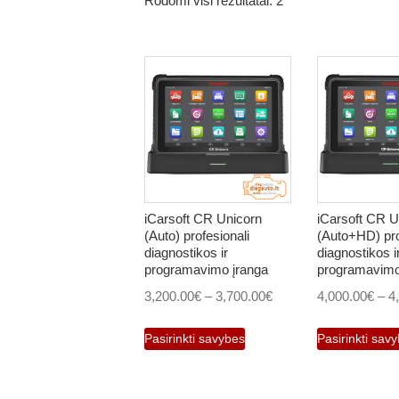
Rodomi visi rezultatai: 2
iCarsoft CR Unicorn
iCarsoft CR U
(Auto) profesionali
(Auto+HD) pro
diagnostikos ir
diagnostikos i
programavimo įranga
programavimo
Price
3,200.00
€
–
3,700.00
€
4,000.00
€
–
4
range:
This
Pasirinkti savybes
Pasirinkti sav
3,200.00€
product
through
has
3,700.00€
multiple