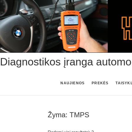
Skip
to
content
Diagnostikos įranga automo
NAUJIENOS
PREKĖS
TAISYK
Žyma:
TMPS