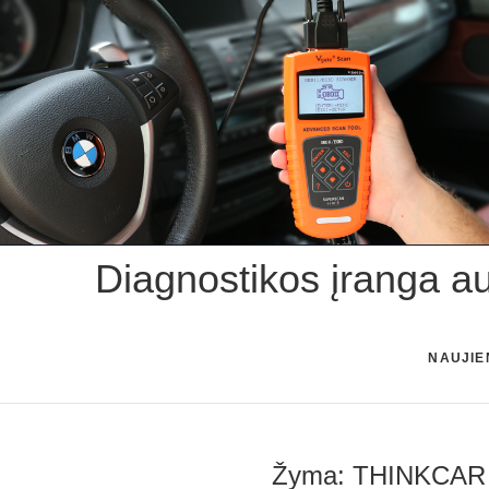
Skip
to
content
Diagnostikos įranga a
NAUJIE
Žyma:
THINKCAR