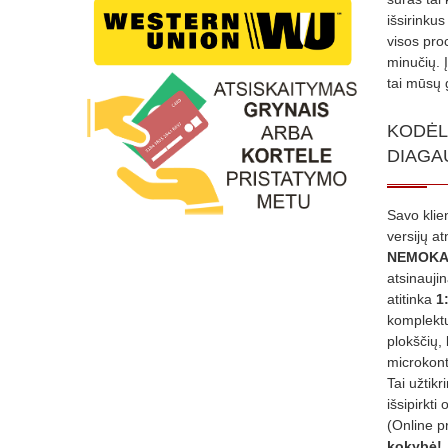
išsirinku
visos proc
minučių. 
tai mūsų 
KODĖL
DIAGA
Savo klie
versijų a
NEMOKA
atsinauji
atitinka
1
komplektu
plokščių, 
microkont
Tai užtik
išsipirkti 
(Online p
kokybė!