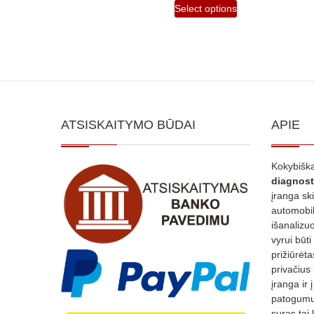
Select options
ATSISKAITYMO BŪDAI
APIE
Kokybiška
diagnost
įranga sk
automobili
išanalizuo
vyrui būti
prižiūrėt
privačius
įranga ir 
patogumui
suras tai 