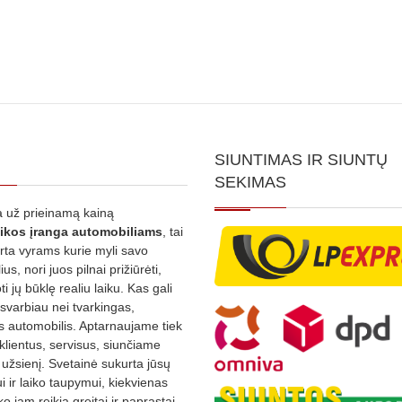
SIUNTIMAS IR SIUNTŲ
SEKIMAS
 už prieinamą kainą
ikos
įranga automobiliams
, tai
irta vyrams kurie myli savo
us, nori juos pilnai prižiūrėti,
ti jų būklę realiu laiku. Kas gali
 svarbiau nei tvarkingas,
as automobilis. Aptarnaujame tiek
 klientus, servisus, siunčiame
į užsienį. Svetainė sukurta jūsų
 ir laiko taupymui, kiekvienas
ko jam reikia greitai ir paprastai,