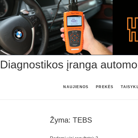
Skip
to
content
Diagnostikos įranga automo
NAUJIENOS
PREKĖS
TAISYK
Žyma:
TEBS