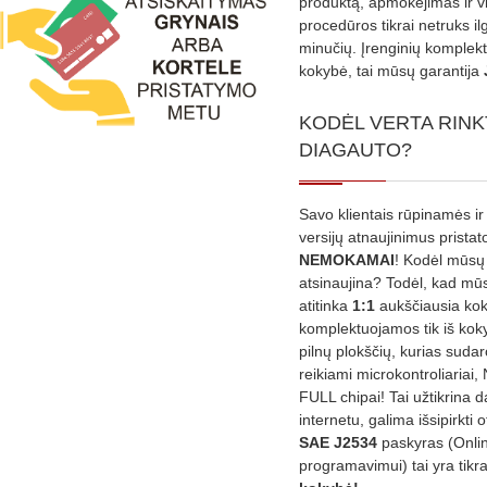
produktą, apmokėjimas ir v
procedūros tikrai netruks il
minučių. Įrenginių komplekta
kokybė, tai mūsų garantija
KODĖL VERTA RINK
DIAGAUTO?
Savo klientais rūpinamės ir
versijų atnaujinimus prista
NEMOKAMAI
! Kodėl mūsų 
atsinaujina? Todėl, kad mū
atitinka
1:1
aukščiausia ko
komplektuojamos tik iš kok
pilnų plokščių, kurias sudar
reikiami microkontroliariai,
FULL chipai! Tai užtikrina 
internetu, galima išsipirkti o
SAE J2534
paskyras (Onli
programavimui) tai yra tikr