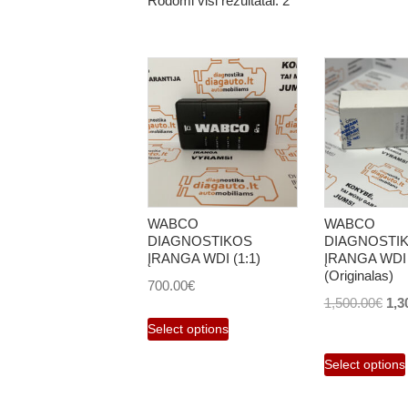
Rodomi visi rezultatai: 2
WABCO
WABCO
DIAGNOSTIKOS
DIAGNOSTI
ĮRANGA WDI (1:1)
ĮRANGA WDI
(Originalas)
700.00
€
Orig
1,500.00
€
1,3
pri
Select options
was
Select options
1,5