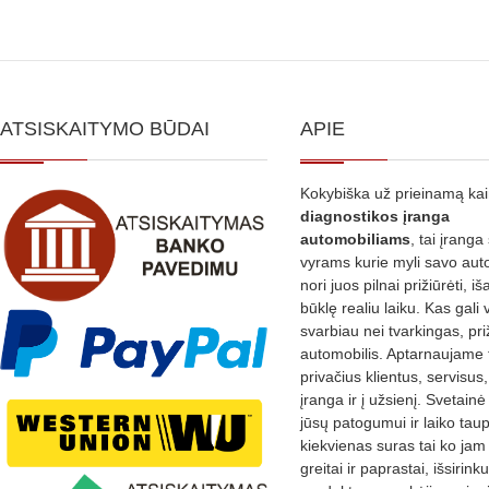
ATSISKAITYMO BŪDAI
APIE
Kokybiška už prieinamą ka
diagnostikos
įranga
automobiliams
, tai įranga 
vyrams kurie myli savo aut
nori juos pilnai prižiūrėti, iš
būklę realiu laiku. Kas gali 
svarbiau nei tvarkingas, pri
automobilis. Aptarnaujame 
privačius klientus, servisus
įranga ir į užsienį. Svetain
jūsų patogumui ir laiko tau
kiekvienas suras tai ko jam 
greitai ir paprastai, išsirin