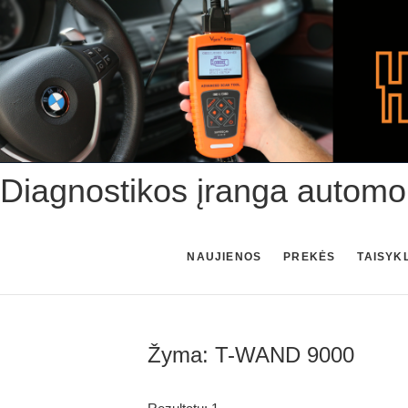
Skip
to
content
Diagnostikos įranga automo
NAUJIENOS
PREKĖS
TAISYK
Žyma:
T-WAND 9000