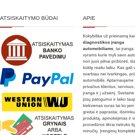
ATSISKAITYMO BŪDAI
APIE
Kokybiška už prieinamą ka
diagnostikos
įranga
automobiliams
, tai įranga 
vyrams kurie myli savo aut
nori juos pilnai prižiūrėti, iš
būklę realiu laiku. Kas gali 
svarbiau nei tvarkingas, pri
automobilis. Aptarnaujame 
privačius klientus, servisus
įranga ir į užsienį. Svetain
jūsų patogumui ir laiko tau
kiekvienas suras tai ko jam 
greitai ir paprastai, išsirin
produktą, apmokėjimas ir v
procedūros tikrai netruks il
minučių. Įrenginių komplekta