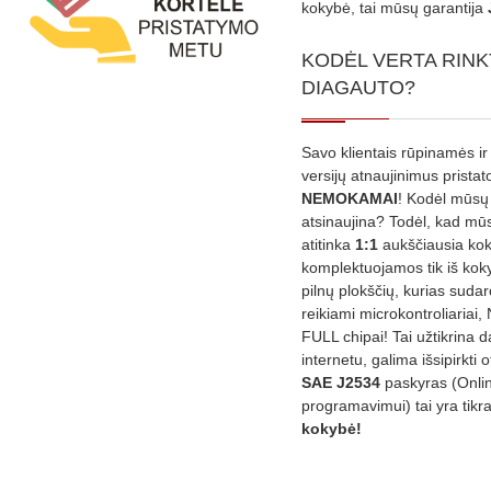
kokybė, tai mūsų garantija
KODĖL VERTA RINK
DIAGAUTO?
Savo klientais rūpinamės ir
versijų atnaujinimus prista
NEMOKAMAI
! Kodėl mūsų 
atsinaujina? Todėl, kad mū
atitinka
1:1
aukščiausia ko
komplektuojamos tik iš kok
pilnų plokščių, kurias sudar
reikiami microkontroliariai,
FULL chipai! Tai užtikrina 
internetu, galima išsipirkti o
SAE J2534
paskyras (Onli
programavimui) tai yra tikr
kokybė!