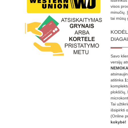
išsirinku
visos proc
minučių. 
tai mūsų 
KODĖL
DIAGA
Savo klie
versijų a
NEMOKA
atsinauji
atitinka
1
komplektu
plokščių, 
microkont
Tai užtik
išsipirkti 
(Online p
kokybė!