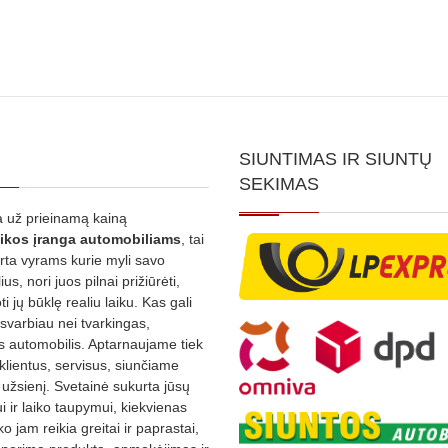
SIUNTIMAS IR SIUNTŲ
SEKIMAS
 už prieinamą kainą
ikos
įranga automobiliams
, tai
irta vyrams kurie myli savo
us, nori juos pilnai prižiūrėti,
ti jų būklę realiu laiku. Kas gali
 svarbiau nei tvarkingas,
as automobilis. Aptarnaujame tiek
 klientus, servisus, siunčiame
į užsienį. Svetainė sukurta jūsų
 ir laiko taupymui, kiekvienas
ko jam reikia greitai ir paprastai,