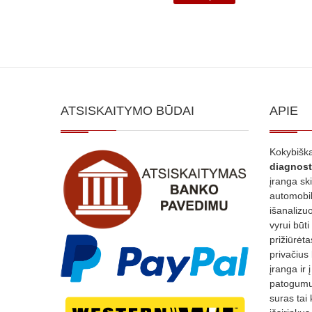
ATSISKAITYMO BŪDAI
APIE
Kokybiška
diagnost
įranga sk
automobili
išanalizuo
vyrui būti
prižiūrėt
privačius
įranga ir 
patogumui
suras tai 