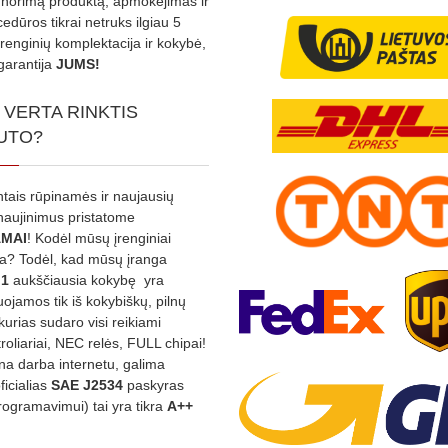
s norimą produktą, apmokėjimas ir
edūros tikrai netruks ilgiau 5
Įrenginių komplektacija ir kokybė,
garantija
JUMS!
 VERTA RINKTIS
UTO?
ntais rūpinamės ir naujausių
tnaujinimus pristatome
MAI
! Kodėl mūsų įrenginiai
na? Todėl, kad mūsų įranga
:1
aukščiausia kokybę yra
ojamos tik iš kokybiškų, pilnų
kurias sudaro visi reikiami
roliariai, NEC relės, FULL chipai!
rina darba internetu, galima
oficialias
SAE J2534
paskyras
rogramavimui) tai yra tikra
A++