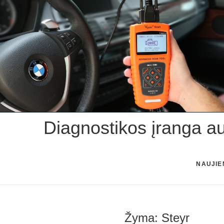
Skip
to
content
Diagnostikos įranga a
NAUJIE
Žyma:
Steyr