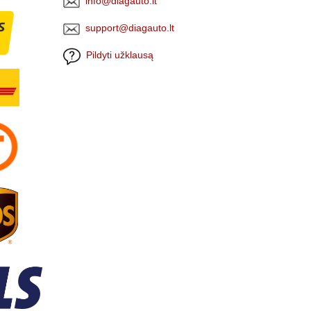
info@diagauto.lt
support@diagauto.lt
Pildyti užklausą