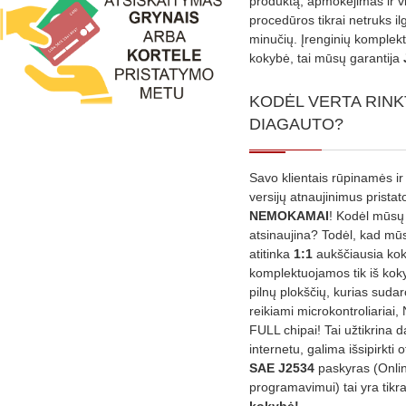
produktą, apmokėjimas ir v
procedūros tikrai netruks il
minučių. Įrenginių komplekta
kokybė, tai mūsų garantija
KODĖL VERTA RINK
DIAGAUTO?
Savo klientais rūpinamės ir
versijų atnaujinimus prista
NEMOKAMAI
! Kodėl mūsų 
atsinaujina? Todėl, kad mū
atitinka
1:1
aukščiausia ko
komplektuojamos tik iš kok
pilnų plokščių, kurias sudar
reikiami microkontroliariai,
FULL chipai! Tai užtikrina 
internetu, galima išsipirkti o
SAE J2534
paskyras (Onli
programavimui) tai yra tikr
kokybė!