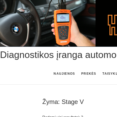
Skip
to
content
Diagnostikos įranga automo
NAUJIENOS
PREKĖS
TAISYK
Žyma:
Stage V