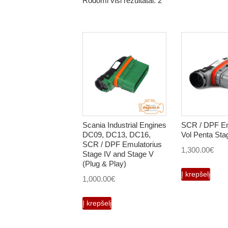
Rodomi visi rezultatai: 2
Scania Industrial Engines
SCR / DPF Em
DC09, DC13, DC16,
Vol Penta Sta
SCR / DPF Emulatorius
1,300.00
€
Stage IV and Stage V
(Plug & Play)
Į krepšelį
1,000.00
€
Į krepšelį