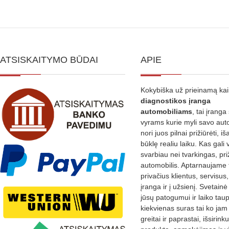
ATSISKAITYMO BŪDAI
APIE
Kokybiška už prieinamą ka
diagnostikos
įranga
automobiliams
, tai įranga 
vyrams kurie myli savo aut
nori juos pilnai prižiūrėti, iš
būklę realiu laiku. Kas gali 
svarbiau nei tvarkingas, pri
automobilis. Aptarnaujame 
privačius klientus, servisus
įranga ir į užsienį. Svetain
jūsų patogumui ir laiko tau
kiekvienas suras tai ko jam 
greitai ir paprastai, išsirin