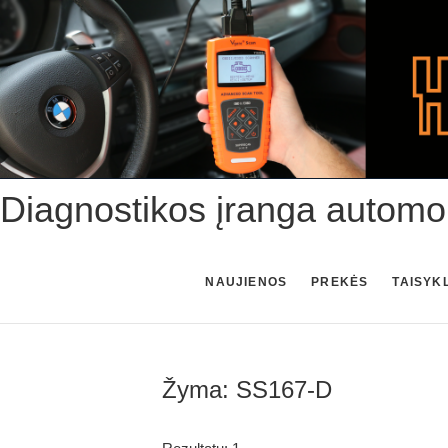
Skip
to
content
Diagnostikos įranga automo
NAUJIENOS
PREKĖS
TAISYK
Žyma:
SS167-D