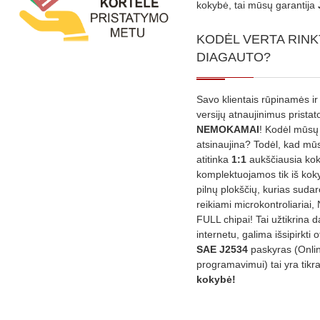
kokybė, tai mūsų garantija
KODĖL VERTA RINK
DIAGAUTO?
Savo klientais rūpinamės ir
versijų atnaujinimus prista
NEMOKAMAI
! Kodėl mūsų 
atsinaujina? Todėl, kad mū
atitinka
1:1
aukščiausia ko
komplektuojamos tik iš kok
pilnų plokščių, kurias sudar
reikiami microkontroliariai,
FULL chipai! Tai užtikrina 
internetu, galima išsipirkti o
SAE J2534
paskyras (Onli
programavimui) tai yra tikr
kokybė!