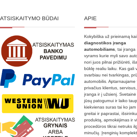
ATSISKAITYMO BŪDAI
APIE
Kokybiška už prieinamą ka
diagnostikos
įranga
automobiliams
, tai įranga 
vyrams kurie myli savo aut
nori juos pilnai prižiūrėti, iš
būklę realiu laiku. Kas gali 
svarbiau nei tvarkingas, pri
automobilis. Aptarnaujame 
privačius klientus, servisus
įranga ir į užsienį. Svetain
jūsų patogumui ir laiko tau
kiekvienas suras tai ko jam 
greitai ir paprastai, išsirin
produktą, apmokėjimas ir v
procedūros tikrai netruks il
minučių. Įrenginių komplekta