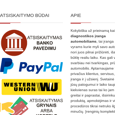
ATSISKAITYMO BŪDAI
APIE
Kokybiška už prieinamą ka
diagnostikos
įranga
automobiliams
, tai įranga 
vyrams kurie myli savo aut
nori juos pilnai prižiūrėti, iš
būklę realiu laiku. Kas gali 
svarbiau nei tvarkingas, pri
automobilis. Aptarnaujame 
privačius klientus, servisus
įranga ir į užsienį. Svetain
jūsų patogumui ir laiko tau
kiekvienas suras tai ko jam 
greitai ir paprastai, išsirin
produktą, apmokėjimas ir v
procedūros tikrai netruks il
minučių. Įrenginių komplekta