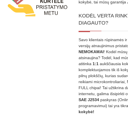
kokybė, tai mūsų garantija
KODĖL VERTA RINK
DIAGAUTO?
Savo klientais rūpinamės ir
versijų atnaujinimus prista
NEMOKAMAI
! Kodėl mūsų 
atsinaujina? Todėl, kad mū
atitinka
1:1
aukščiausia ko
komplektuojamos tik iš kok
pilnų plokščių, kurias sudar
reikiami microkontroliariai,
FULL chipai! Tai užtikrina 
internetu, galima išsipirkti o
SAE J2534
paskyras (Onli
programavimui) tai yra tikr
kokybė!