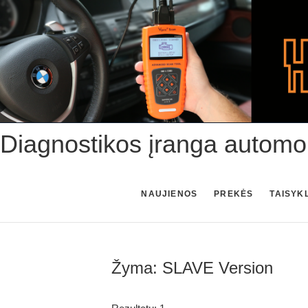
Skip
to
content
Diagnostikos įranga automo
NAUJIENOS
PREKĖS
TAISYK
Žyma:
SLAVE Version