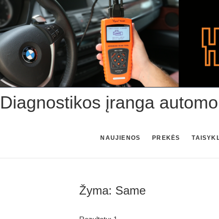
Skip
to
content
Diagnostikos įranga automo
NAUJIENOS
PREKĖS
TAISYK
Žyma:
Same