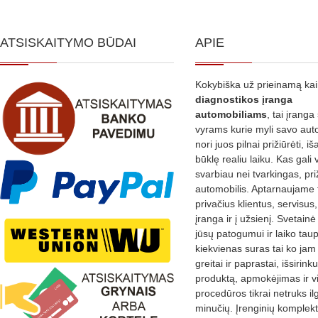
ATSISKAITYMO BŪDAI
APIE
Kokybiška už prieinamą ka
diagnostikos
įranga
automobiliams
, tai įranga 
vyrams kurie myli savo aut
nori juos pilnai prižiūrėti, iš
būklę realiu laiku. Kas gali 
svarbiau nei tvarkingas, pri
automobilis. Aptarnaujame 
privačius klientus, servisus
įranga ir į užsienį. Svetain
jūsų patogumui ir laiko tau
kiekvienas suras tai ko jam 
greitai ir paprastai, išsirin
produktą, apmokėjimas ir v
procedūros tikrai netruks il
minučių. Įrenginių komplekta