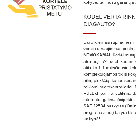
kokybė, tai mūsų garantija
KODĖL VERTA RINK
DIAGAUTO?
Savo klientais rūpinamės ir
versijų atnaujinimus prista
NEMOKAMAI
! Kodėl mūsų 
atsinaujina? Todėl, kad mū
atitinka
1:1
aukščiausia ko
komplektuojamos tik iš kok
pilnų plokščių, kurias sudar
reikiami microkontroliariai,
FULL chipai! Tai užtikrina 
internetu, galima išsipirkti o
SAE J2534
paskyras (Onli
programavimui) tai yra tikr
kokybė!