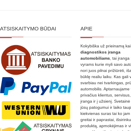
ATSISKAITYMO BŪDAI
APIE
Kokybiška už prieinamą ka
diagnostikos
įranga
automobiliams
, tai įranga 
vyrams kurie myli savo aut
nori juos pilnai prižiūrėti, iš
būklę realiu laiku. Kas gali 
svarbiau nei tvarkingas, pri
automobilis. Aptarnaujame 
privačius klientus, servisus
įranga ir į užsienį. Svetain
jūsų patogumui ir laiko tau
kiekvienas suras tai ko jam 
greitai ir paprastai, išsirin
produktą, apmokėjimas ir v