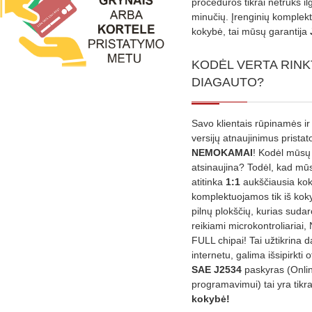
procedūros tikrai netruks il
minučių. Įrenginių komplekta
kokybė, tai mūsų garantija
KODĖL VERTA RINK
DIAGAUTO?
Savo klientais rūpinamės ir
versijų atnaujinimus prista
NEMOKAMAI
! Kodėl mūsų 
atsinaujina? Todėl, kad mū
atitinka
1:1
aukščiausia ko
komplektuojamos tik iš kok
pilnų plokščių, kurias sudar
reikiami microkontroliariai,
FULL chipai! Tai užtikrina 
internetu, galima išsipirkti o
SAE J2534
paskyras (Onli
programavimui) tai yra tikr
kokybė!