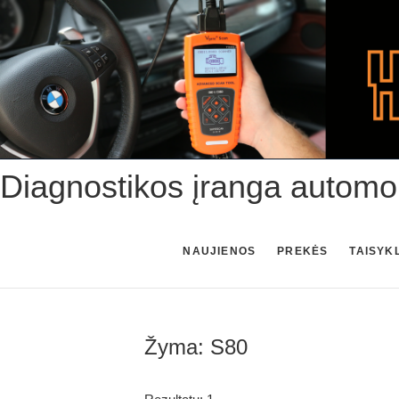
Skip
to
content
Diagnostikos įranga automo
NAUJIENOS
PREKĖS
TAISYK
Žyma:
S80