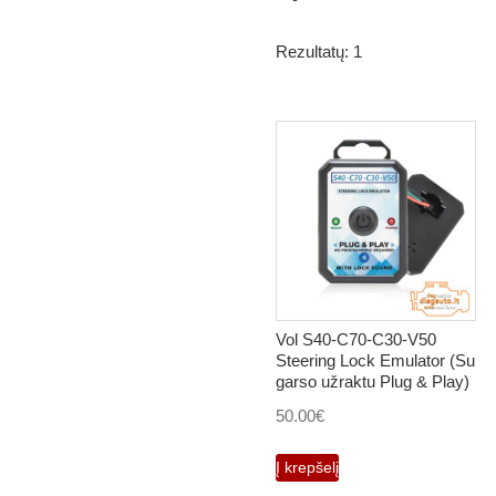
Rezultatų: 1
Vol S40-C70-C30-V50
Steering Lock Emulator (Su
garso užraktu Plug & Play)
50.00
€
Į krepšelį