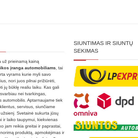
SIUNTIMAS IR SIUNTŲ
SEKIMAS
 už prieinamą kainą
ikos
įranga automobiliams
, tai
irta vyrams kurie myli savo
us, nori juos pilnai prižiūrėti,
ti jų būklę realiu laiku. Kas gali
 svarbiau nei tvarkingas,
as automobilis. Aptarnaujame tiek
 klientus, servisus, siunčiame
į užsienį. Svetainė sukurta jūsų
 ir laiko taupymui, kiekvienas
ko jam reikia greitai ir paprastai,
s norimą produktą, apmokėjimas ir