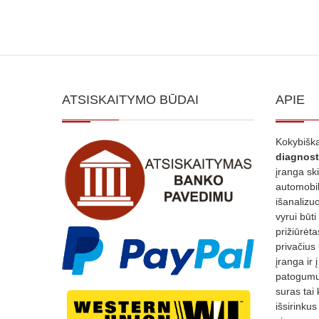
ATSISKAITYMO BŪDAI
APIE
Kokybiška
diagnost
įranga sk
automobili
išanalizuo
vyrui būti
prižiūrėt
privačius
įranga ir 
patogumui
suras tai 
išsirinku