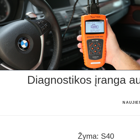
Skip
to
content
Diagnostikos įranga a
NAUJIE
Žyma:
S40