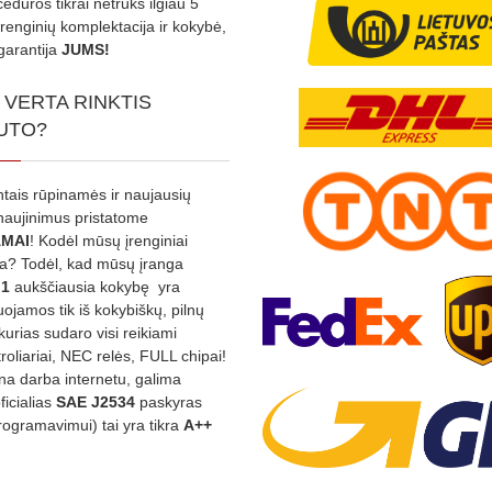
edūros tikrai netruks ilgiau 5
Įrenginių komplektacija ir kokybė,
garantija
JUMS!
 VERTA RINKTIS
UTO?
ntais rūpinamės ir naujausių
tnaujinimus pristatome
MAI
! Kodėl mūsų įrenginiai
na? Todėl, kad mūsų įranga
:1
aukščiausia kokybę yra
ojamos tik iš kokybiškų, pilnų
kurias sudaro visi reikiami
roliariai, NEC relės, FULL chipai!
rina darba internetu, galima
oficialias
SAE J2534
paskyras
rogramavimui) tai yra tikra
A++