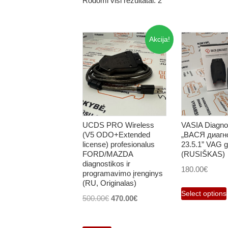
Rodomi visi rezultatai: 2
Akcija!
UCDS PRO Wireless
VASIA Diagno
(V5 ODO+Extended
„ВАСЯ диагн
license) profesionalus
23.5.1” VAG g
FORD/MAZDA
(RUSIŠKAS)
diagnostikos ir
180.00
€
programavimo įrenginys
(RU, Originalas)
Select options
Original
Current
500.00
€
470.00
€
price
price
was:
is: