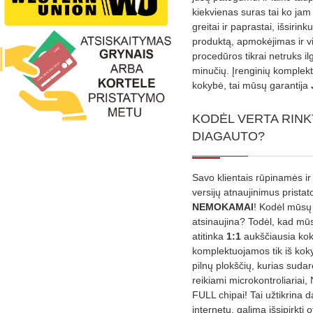
kiekvienas suras tai ko jam 
greitai ir paprastai, išsirin
produktą, apmokėjimas ir v
procedūros tikrai netruks il
minučių. Įrenginių komplekta
kokybė, tai mūsų garantija
KODĖL VERTA RINK
DIAGAUTO?
Savo klientais rūpinamės ir
versijų atnaujinimus prista
NEMOKAMAI
! Kodėl mūsų 
atsinaujina? Todėl, kad mū
atitinka
1:1
aukščiausia ko
komplektuojamos tik iš kok
pilnų plokščių, kurias sudar
reikiami microkontroliariai,
FULL chipai! Tai užtikrina 
internetu, galima išsipirkti o