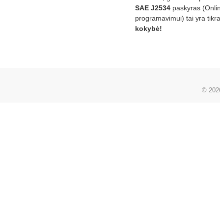
SAE J2534
paskyras (Onli
programavimui) tai yra tikr
kokybė!
© 20