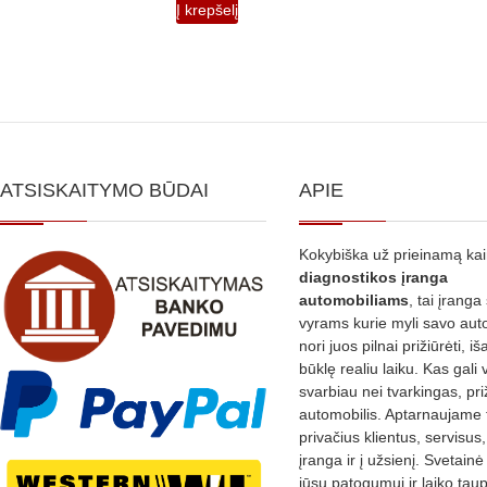
Į krepšelį
500.00€.
470.00€.
ATSISKAITYMO BŪDAI
APIE
Kokybiška už prieinamą ka
diagnostikos
įranga
automobiliams
, tai įranga 
vyrams kurie myli savo aut
nori juos pilnai prižiūrėti, iš
būklę realiu laiku. Kas gali 
svarbiau nei tvarkingas, pri
automobilis. Aptarnaujame 
privačius klientus, servisus
įranga ir į užsienį. Svetain
jūsų patogumui ir laiko tau