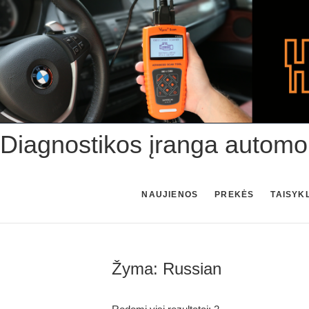
Skip
to
content
Diagnostikos įranga automo
NAUJIENOS
PREKĖS
TAISYK
Žyma:
Russian