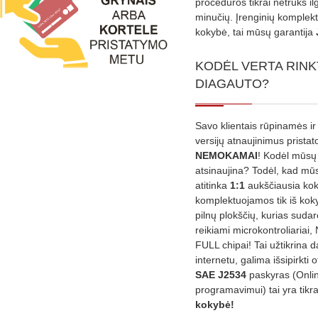
procedūros tikrai netruks il
minučių. Įrenginių komplekta
kokybė, tai mūsų garantija
KODĖL VERTA RINK
DIAGAUTO?
Savo klientais rūpinamės ir
versijų atnaujinimus prista
NEMOKAMAI
! Kodėl mūsų 
atsinaujina? Todėl, kad mū
atitinka
1:1
aukščiausia ko
komplektuojamos tik iš kok
pilnų plokščių, kurias sudar
reikiami microkontroliariai,
FULL chipai! Tai užtikrina 
internetu, galima išsipirkti o
SAE J2534
paskyras (Onli
programavimui) tai yra tikr
kokybė!