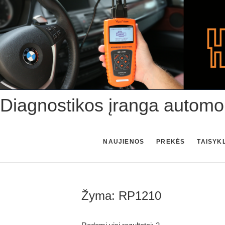
Skip
to
content
Diagnostikos įranga automo
NAUJIENOS
PREKĖS
TAISYK
Žyma:
RP1210