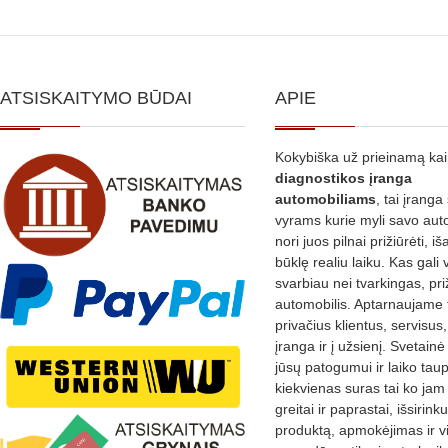
variants.
The
options
ATSISKAITYMO BŪDAI
APIE
may
be
Kokybiška už prieinamą ka
chosen
diagnostikos
įranga
on
automobiliams
, tai įranga 
the
vyrams kurie myli savo aut
nori juos pilnai prižiūrėti, iš
product
būklę realiu laiku. Kas gali 
page
svarbiau nei tvarkingas, pri
automobilis. Aptarnaujame 
privačius klientus, servisus
įranga ir į užsienį. Svetain
jūsų patogumui ir laiko tau
kiekvienas suras tai ko jam 
greitai ir paprastai, išsirin
produktą, apmokėjimas ir v