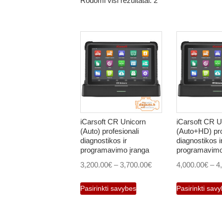
Rodomi visi rezultatai: 2
iCarsoft CR Unicorn
iCarsoft CR U
(Auto) profesionali
(Auto+HD) pro
diagnostikos ir
diagnostikos i
programavimo įranga
programavimo
Price
3,200.00
€
–
3,700.00
€
4,000.00
€
–
4
range:
This
Pasirinkti savybes
Pasirinkti sav
3,200.00€
product
through
has
3,700.00€
multiple