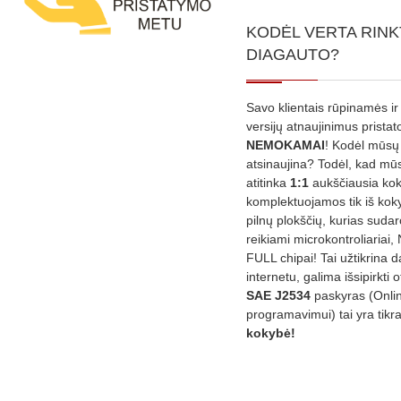
KODĖL VERTA RINK
DIAGAUTO?
Savo klientais rūpinamės ir
versijų atnaujinimus prista
NEMOKAMAI
! Kodėl mūsų 
atsinaujina? Todėl, kad mū
atitinka
1:1
aukščiausia ko
komplektuojamos tik iš kok
pilnų plokščių, kurias sudar
reikiami microkontroliariai,
FULL chipai! Tai užtikrina 
internetu, galima išsipirkti o
SAE J2534
paskyras (Onli
programavimui) tai yra tikr
kokybė!