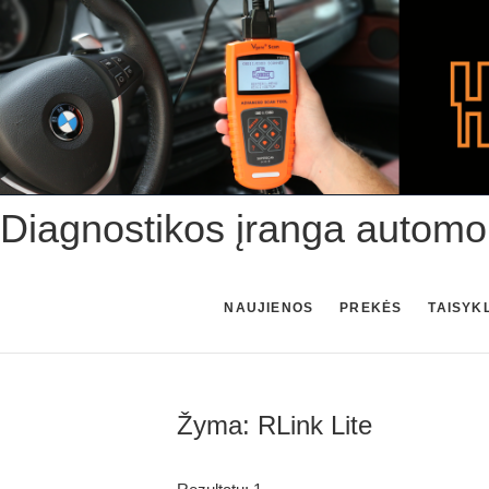
Skip
to
content
Diagnostikos įranga automo
NAUJIENOS
PREKĖS
TAISYK
Žyma:
RLink Lite