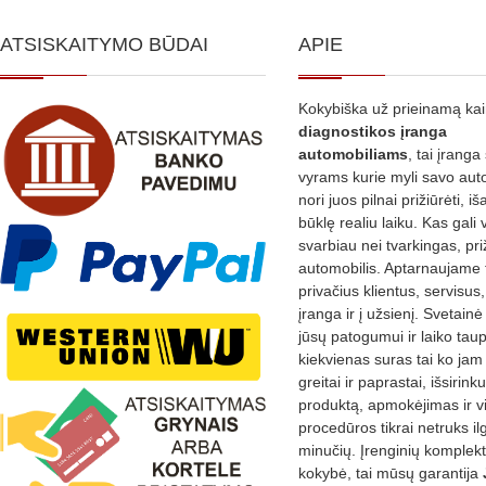
ATSISKAITYMO BŪDAI
APIE
Kokybiška už prieinamą ka
diagnostikos
įranga
automobiliams
, tai įranga 
vyrams kurie myli savo aut
nori juos pilnai prižiūrėti, iš
būklę realiu laiku. Kas gali 
svarbiau nei tvarkingas, pri
automobilis. Aptarnaujame 
privačius klientus, servisus
įranga ir į užsienį. Svetain
jūsų patogumui ir laiko tau
kiekvienas suras tai ko jam 
greitai ir paprastai, išsirin
produktą, apmokėjimas ir v
procedūros tikrai netruks il
minučių. Įrenginių komplekta
kokybė, tai mūsų garantija