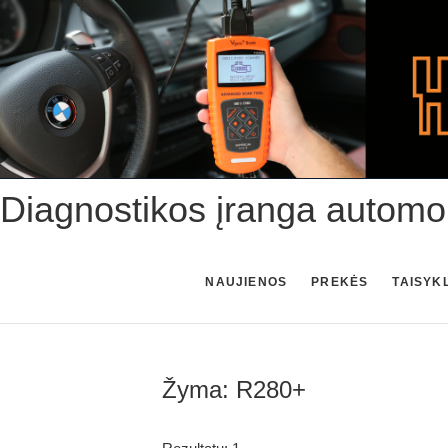
Skip
to
content
Diagnostikos įranga automo
NAUJIENOS
PREKĖS
TAISYK
Žyma:
R280+