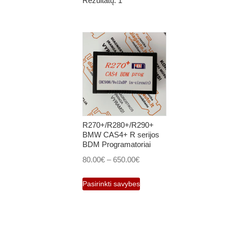
Rezultatų: 1
R270+/R280+/R290+
BMW CAS4+ R serijos
BDM Programatoriai
Price
80.00
€
–
650.00
€
range:
This
Pasirinkti savybes
80.00€
product
through
has
650.00€
multiple