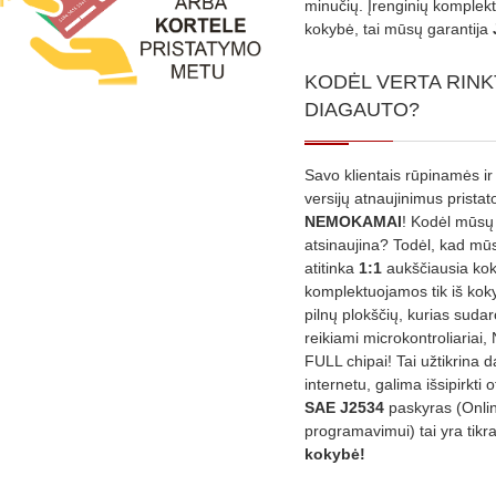
minučių. Įrenginių komplekta
kokybė, tai mūsų garantija
KODĖL VERTA RINK
DIAGAUTO?
Savo klientais rūpinamės ir
versijų atnaujinimus prista
NEMOKAMAI
! Kodėl mūsų 
atsinaujina? Todėl, kad mū
atitinka
1:1
aukščiausia ko
komplektuojamos tik iš kok
pilnų plokščių, kurias sudar
reikiami microkontroliariai,
FULL chipai! Tai užtikrina 
internetu, galima išsipirkti o
SAE J2534
paskyras (Onli
programavimui) tai yra tikr
kokybė!