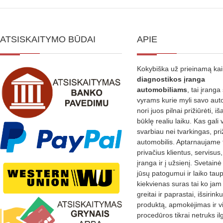
variants.
The
options
ATSISKAITYMO BŪDAI
APIE
may
be
Kokybiška už prieinamą ka
chosen
diagnostikos
įranga
on
automobiliams
, tai įranga 
the
vyrams kurie myli savo aut
nori juos pilnai prižiūrėti, iš
product
būklę realiu laiku. Kas gali 
page
svarbiau nei tvarkingas, pri
automobilis. Aptarnaujame 
privačius klientus, servisus
įranga ir į užsienį. Svetain
jūsų patogumui ir laiko tau
kiekvienas suras tai ko jam 
greitai ir paprastai, išsirin
produktą, apmokėjimas ir v
procedūros tikrai netruks il